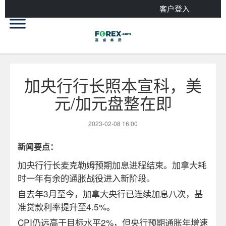
客户登入
加央行行长照本宣科，美
元/加元盘整在即
2023-02-08 16:00
新闻要点：
加央行行长麦克勒姆预期加息进程结束。加拿大耗
时一年有余的通胀战役进入新阶段。
自去年
3
月至今，加拿大央行已连续加息八次，基
准贷款利率提升至
4.5%
。
CPI
仍远高于目标水平
2%
，但央行预期通胀年增速