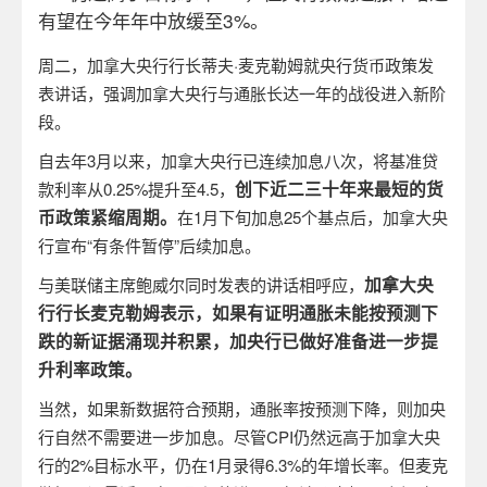
有望在今年年中放缓至
3%
。
周二，加拿大央行行长蒂夫·麦克勒姆就央行货币政策发
表讲话，强调加拿大央行与通胀长达一年的战役进入新阶
段。
自去年
3
月以来，加拿大央行已连续加息八次，将基准贷
创下近二三十年来最短的货
款利率从
0.25%
提升至
4.5
，
币政策紧缩周期。
在
1
月下旬加息
25
个基点后，加拿大央
行宣布“有条件暂停”后续加息。
加拿大央
与美联储主席鲍威尔同时发表的讲话相呼应，
行行长麦克勒姆表示，如果有证明通胀未能按预测下
跌的新证据涌现并积累，加央行已做好准备进一步提
升利率政策。
当然，如果新数据符合预期，通胀率按预测下降，则加央
行自然不需要进一步加息。尽管
CPI
仍然远高于加拿大央
行的
2%
目标水平，仍在
1
月录得
6.3%
的年增长率。但麦克