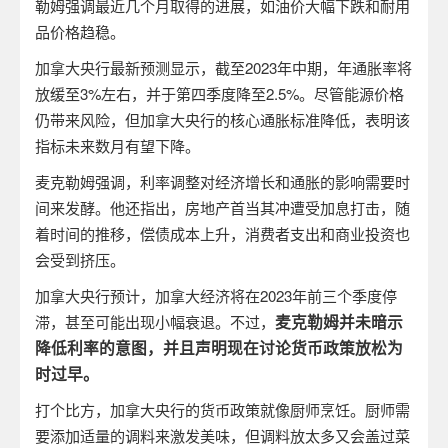
勒姆强调最近几个月取得的进展，如油价大幅下跌和耐用
品价格趋稳。
加拿大央行最新预测显示，截至
2023
年中期，年通胀率将
放缓至
3%
左右，并于第四季度降至
2.5%
。尽管能源价格
仍带来风险，但加拿大央行的核心通胀标准降低，表明该
指标未来数月有望下降。
麦克勒姆强调，利率调整对经济增长和通胀的影响需要时
间来发酵。他还指出，房地产首当其冲遭受加息打击，随
着时间的推移，偿债成本上升，消费者支出和商业投资也
会受到挤压。
加拿大央行预计，加拿大经济将在
2023
年前三个季度停
麦克勒姆并未暗示
滞，甚至可能出现小幅衰退。不过，
降低利率的意图，并且声明现在讨论货币政策放松为
时过早。
打个比方，加拿大央行的货币政策就像厨师烹饪。厨师需
要添加适量的调料来激发美味，但调料放太多又会盖过菜