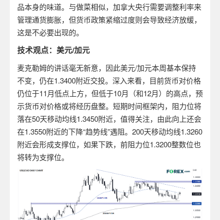
品本身的味道。与做菜相似，加拿大央行需要调整利率来
管理通货膨胀，但货币政策紧缩过度则会导致经济放缓，
这是不必要出现的。
技术观点：美元
/
加元
麦克勒姆的讲话毫无新意，因此美元
/
加元本周基本保持
不变，仍在
1.3400
附近交投。深入来看，目前货币对价格
仍位于
11
月低点上方，但低于
10
月（和
12
月）的高点，预
示货币对价格或将经历盘整。短期时间框架内，阻力位将
落在
50
天移动均线
1.3450
附近，值得关注，由此向上还会
在
1.3550
附近的下降“趋势线”遇阻。
200
天移动均线
1.3260
附近会形成支撑位，如果下跌，前阻力位
1.3200
整数位也
将转为支撑位。