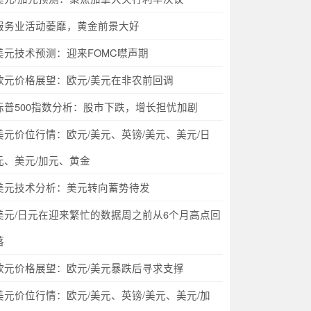
服务业活动萎靡，黄金前景大好
美元技术预测：迎来FOMC噤声期
欧元价格展望：欧元/美元在非农前回调
标普500指数分析：股市下跌，增长担忧加剧
美元价位行情：欧元/美元、英镑/美元、美元/日
元、美元/加元、黄金
美元技术分析：美元转向蓄势待发
美元/日元在迎来繁忙的数据周之前从6个月高点回
落
欧元价格展望：欧元/美元暴跌后寻求支撑
美元价位行情：欧元/美元、英镑/美元、美元/加