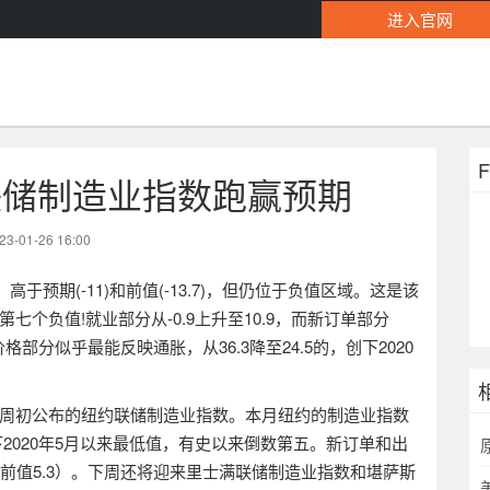
进入官网
联储制造业指数跑赢预期
23-01-26 16:00
，高于预期
(-11)
和前值
(-13.7)
，但仍位于负值区域。这是该
第七
个
负值
!
就业部分从
-0.9
上升至
10.9
，而新订单部分
价格部分似乎最能反映
通胀
，从
36.3
降至
24.5
的
，
创下
2020
周初公布的纽约联储制造业指数。本月纽约的制造业指数
下
2020
年
5
月以来最低值，有史以来倒数第五。新订单和出
前值
5.3
）。下周还将迎来里士满联储制造业指数和堪萨斯