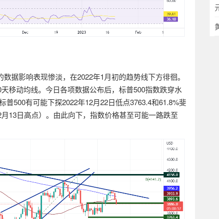
的数据影响表现惨淡，在
2022
年
1
月初的趋势线下方徘徊。
0
天移动均线。今日各项数据公布后，标普
500
指数跌
穿
水
标普
500
有可能下探
2022
年
12
月
22
日低点
3763.4
和
61.8%
斐
2
月
13
日高点
）
。由此向下，指数价格甚至可能一路跌至