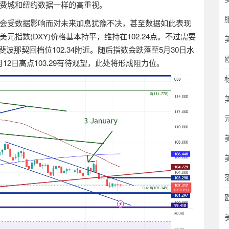
费城和纽约数据一样的高重视。
会受数据影响
而
对未来加息犹豫不决，甚至数据如此表现
美元指数
(DXY)
价格基本持平，维持在
102.24
点。不过需要
斐波那契回档位
102.34
附近。随后指数会跌落至
5
月
30
日水
月
12
日高点
103.29
有待观望，此处将形成阻力位。