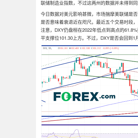
联储制造业指数
，
不过这两州的数据并未得到同
今日数据对美元影响甚微，市场揣摩美联储是否
是否意味着衰退近在咫尺。最近五个交易时段，
注意，
DXY
仍盘桓在
2022
年低点到高点的
61.8%
平支撑位
101.30
上方。不过，
DXY
是否会回到
1