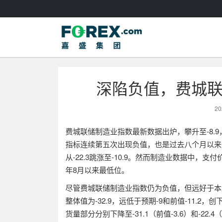
深陷负值，费城
20
费城联储制造业指数最新数据出炉，
攀升至
-8.9
指标连续第五
次出现
负值，
也是
过去八个月
以来
从
-22.3
跳涨
至
-10.9
。然而制造业数据中，支付
年
8
月以来最低位。
尽管费城联储制造业指数仍为负值，但远好于本
整体值为
-32.9
，远低于预期
-9
和前值
-11.2
，创
货量部分分别下降至
-31.1
（前值
-3.6
）和
-22.4
（