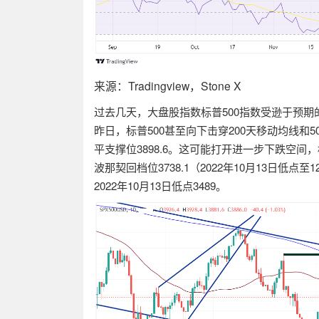
来源：
Tradingview
，
Stone X
过去几天，大盘股指数标普
500
指数受逊于预期
昨日，标普
500
甚至
向下击穿
200
天移动均线和
5
平支撑位
3898.6
。这可能打开进一步下跌空间，
波那契回档位
3738.1
（
2022
年
10
月
13
日低点至
1
2022
年
10
月
13
日低点
3489
。