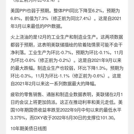
美国
PPI
也弱于预期。整体
PPI
同比下降至
6.2%
，预期为
6.8%
，前值为
7.3%
（修正前为同比
7.
4
%
）。这是自
2021
年
3
月以来最低的
PPI
数据。
火上浇油的是
12
月的工业生产和制造业生产。这两项数据
都弱于预期，这表明美联储描绘的软着陆情景可能不会干
净利落。工业生产为环比
-0.7%
，预期为环比
-0.1%
，
11
月
为环比
-0.6%
（修正前为
-0.2%
）。这是自
2021
年
9
月以来
的最大跌幅。制造业生产也较弱，环比下降
1.3%
，预期为
环比
-0.3%
，
11
月为环比
-1.1%
（修正前为
-0.6%
）。这是
自
2021
年
2
月以来这一系列数据最大的降幅。
疲软的零售销售、通胀和制造业数据表明，美联储在
2
月
1
日的会议上将更加鸽派。这正在推动利率和美元走低。美
国
10
年期国债收益率跌至
2022
年
9
月中旬以来的最低水平
3.375%
，而
DXY
收于
2022
年
5
月
30
日的支撑位
101.30
。
10
年期美债日线图