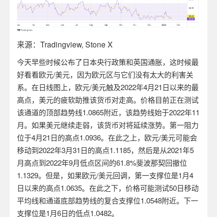
来源：
Tradingview, Stone X
今天早些时候公布了日本央行政策和英国通胀，这时候最
好看看欧元
/
美元，因为欧元区与它们没有太大的利害关
系。在日线图上，欧元
/
美元触及
2022
年
4
月
21
日以来的最
高点，美元的疲软助推该货币对走高。价格目前正在测试
该通道的顶部趋势线
1.0865
附近，该趋势线始于
2022
年
11
月。如果美元继续走弱，该货币对将延续涨势。第一阻力
位于
4
月
21
日的高点
1.0936
。在此之上，欧元
/
美元可能会
移动到
2022
年
3
月
31
日的高点
1.1185
，然后是从
2021
年
5
月高点到
2022
年
9
月低点区间的
61.8%
斐波那契回撤位
1.1329
。但是，如果欧元
/
美元回调，第一支撑位是
1
月
4
日以来的高点
1.0635
。在此之下，价格可能测试
50
日移动
平均线和通道底部趋势线的复合支撑位
1.0548
附近。下一
支撑位是
1
月
6
日的低点
1.0482
。