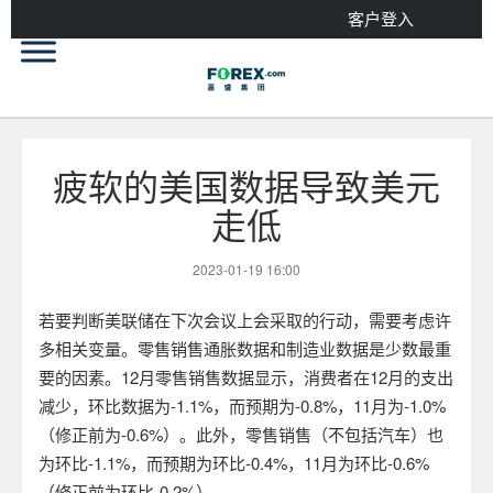
客户登入
疲软的美国数据导致美元
走低
2023-01-19 16:00
若要判断美联储在下次会议上会采取的行动，需要考虑许
多相关变量。零售销售通胀数据和制造业数据是少数最重
要的因素。
12
月零售销售数据显示，消费者在
12
月的支出
减少，环比数据为
-1.1%
，而预期为
-0.8%
，
11
月为
-1.0%
（修正前为
-0.6%
）。此外，零售销售（不包括汽车）也
为环比
-1.1%
，而预期为环比
-0.4%
，
11
月为环比
-0.6%
（修正前为环比
-0.2%
）。