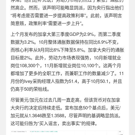
然高企。然而，该声明可能略显鸽派，因为央行指出他们
“
将考虑是否需要进一步提高政策利率
”
。此前，该声明言
简意赅，政策利率
“
需要进一步上升
”
。
上个月发布的加拿大第三季度
GDP
为
2.9%
，而第二季度
数据为
3.2%
。
10
月整体通胀数据保持在同比
6.9%
不变，
而核心利率从
9
月同比
6%
下降至
5.8%
。加拿大央行的通胀
目标是
2%
。此外，劳动力市场表现强势，
10
月新增就业
岗位
108,300
个，
11
月新增就业岗位
10,100
个。这两个月
都增加了更多的全职工作，而兼职工作的数量减少了。
11
月份的
Ivey
采购经理人指数为
51.4
，高于
10
月
50.1
，并且
仍高于
50
的荣枯线。
尽管美元
/
加元在过去几周一直走高，但该货币对在加拿
大央行的决定后持续走低。宣布加息
50
个基点后，美元
/
加元就从
1.3646
跌至
1.3588
，尽管声明的基调略显鸽派。
这可能归咎为
“
买入谣言，卖出事实
”
的规律。