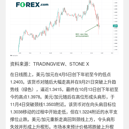
资料来源：
TRADINGVIEW
、
STONE X
在日线图上，美元
/
加元在
4
月
5
日创下年初至今的低点
1.2403
。该货币对随后大幅走高并在
9
月
21
日突破上升趋
势线（绿色），逼近
1.3415
，最终在
10
月
13
日创下年初至
今的高点
1.3978
。美元
/
加元随后在高位形成头肩形，于
11
月
4
日突破颈线
1.3503
附近。该货币对在向头肩目标位
1.3038
移动的过程中开始走低，但在
1.3224
附近的水平支
撑位止跌。美元
/
加元重新走高回到颈线上方，令头肩形
失效并形成上升楔形。市场本来预计价格将跌破上升楔