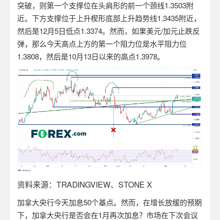
突破，则第一个支撑位在头肩形的前一个颈线
1.3503
附
近。下方支撑位于上升楔形底部上升趋势线
1.3435
附近，
然后是
12
月
5
日低点
1.3374
。然而，如果美元
/
加元止跌反
弹，那么今天高点上方的第一个阻力位是水平阻力位
1.3808
，然后是
10
月
13
日以来的高点
1.3978
。
资料来源：
TRADINGVIEW
、
STONE X
加拿大央行今天加息
50
个基点。然而，在增长放缓的预期
下，加拿大央行是否会在
1
月再次加息？市场在下次会议