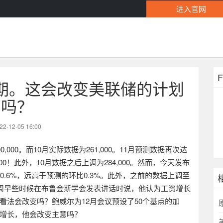
进入官网
期。这会改变美联储的计划
吗？
22-12-05 16:00
0,000
。而
10
月实际数据为
261,000
。
11
月预测数据再次达
00
！此外，
10
月数据之后上调为
284,000
。然而，今天发布
0.6%
，远高于预测的环比
0.3%
。此外，之前的数据上调至
周早些时候在布鲁金斯学会发表讲话时说，他认为工资增长
看法会改变吗？鲍威尔为
12
月会议预设了
50
个基点的加
增长，他会改变主意吗？