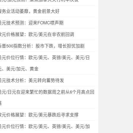
服务业活动萎靡，黄金前景大好
美元技术预测：迎来FOMC噤声期
欧元价格展望：欧元/美元在非农前回调
标普500指数分析：股市下跌，增长担忧加剧
美元价位行情：欧元/美元、英镑/美元、美元/日
元、美元/加元、黄金
美元技术分析：美元转向蓄势待发
美元/日元在迎来繁忙的数据周之前从6个月高点回
落
欧元价格展望：欧元/美元暴跌后寻求支撑
美元价位行情：欧元/美元、英镑/美元、美元/加