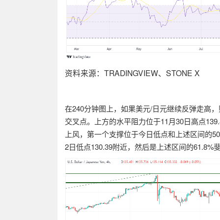
资料来源：
TRADINGVIEW
、
STONE X
在
240
分钟图上，如果美元
/
日元继续反弹走高，
交叉点。上方的水平阻力位于
11
月
30
日高点
139
上风，第一个支撑位于今日低点和上述区间的
5
2
日低点
130.39
附近，然后是上述区间的
61.8%