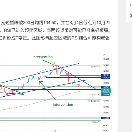
日元短暂跌破
200
日均线
134.50
，并在
3
月
4
日低点到
10
月
21
，
RSI
已进入超卖区域，表明该货币对可能已准备好反弹。
它将形成
T
字星。此图形与超卖区域的
RSI
结合可能构成强