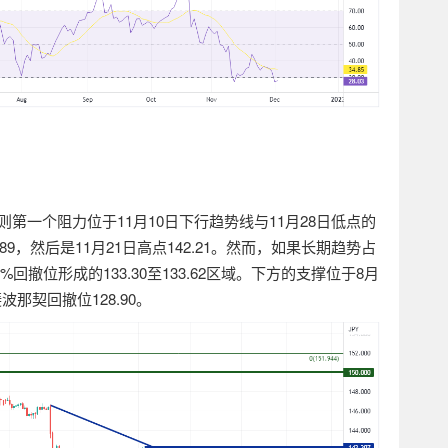
则第一个阻力位于
11
月
10
日下行趋势线与
11
月
28
日低点的
.89
，然后是
11
月
21
日高点
142.21
。然而，如果长期趋势占
0%
回撤位形成的
133.30
至
133.62
区域。下方的支撑位于
8
月
斐波那契回撤位
128.90
。