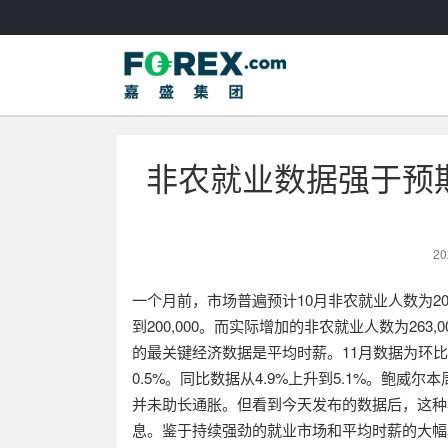
非农就业数据强于预
20
一个月前，市场普遍预计
10
月非农就业人数为
20
到
200,000
。而实际增加的非农就业人数为
263,0
的最关键经济数据是平均时薪。
11
月数据为环比
0.5%
。同比数据从
4.9%
上升到
5.1%
。鲍威尔本
并未助长通胀。但看到今天发布的数据后，这种
息。鉴于持续强劲的就业市场和平均时薪的大幅