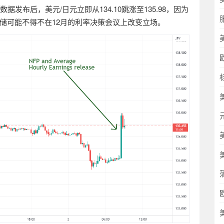
数据发布后，美元
/
日元立即从
134.10
跳涨至
135.98
，因为
储可能不得不在
12
月的利率决策会议上改变立场。