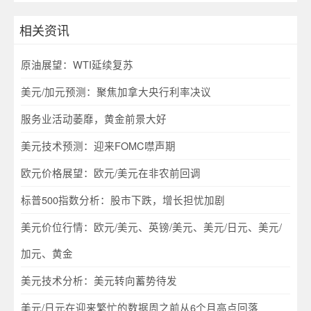
相关资讯
原油展望：WTI延续复苏
美元/加元预测：聚焦加拿大央行利率决议
服务业活动萎靡，黄金前景大好
美元技术预测：迎来FOMC噤声期
欧元价格展望：欧元/美元在非农前回调
标普500指数分析：股市下跌，增长担忧加剧
美元价位行情：欧元/美元、英镑/美元、美元/日元、美元/
加元、黄金
美元技术分析：美元转向蓄势待发
美元/日元在迎来繁忙的数据周之前从6个月高点回落