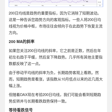
200
日均线是趋势的重要指标，因为它消除了短期波动。
这是一种告诉您趋势方向的客观指标。一些人将
200
日均
线视为价格中枢，市场往往会倾向于在此趋势下恢复主流
方向。
200 MA
的斜率
如果您关注
200
日均线的斜率，它之前是正数，然后在年
初左右趋于平缓，然后呈下降趋势。几乎所有其他主要指
数都反映了这一点。
由于移动平均线的斜率为负，长期趋势客观上看跌。然
而，短期趋势是看涨，该指数从
10
月低点以来的近几周大
幅上涨。
但随着
DAX
现在考验
200
日均线，我们可能会看到短期趋
势反转并与长期看跌趋势保持一致。
等待看跌信号