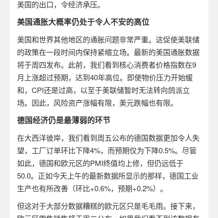
美国的出口，令经济承压。
美国通胀大概率仍处于令人不安的高位
美国和世界其他地区的通胀问题非常严重。这促使美联储
的政策在一段时间内保持紧缩立场。最新的美国通胀数据
将于周四发布。此前，我们看到核心消费者价格指数在
9
月上涨超过预期，达到
40
年高位。即使物价压力开始缓
和，
CPI
还是过高，以至于美联储暂时无法转向鸽派立
场。因此，风险资产涨幅有限，美元跌幅也有限。
德国经济仍是最薄弱的环节
在大西洋彼岸，我们看到周五公布的德国数据更加令人失
望，工厂订单环比下降
4%
，而预期仅为下降
0.5%
。尽管
如此，德国和欧元区的
PMI
终值均上修，但仍远低于
50.0
。正如今天上午的最新数据所显示的那样，德国工业
生产也有所改善（环比
+0.6%
，预期
+0.2%
）。
但这对于大部分数据糟糕的欧元区只是毛毛雨。接下来，