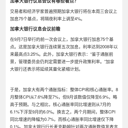
加拿大银行
议息
会议有哪些看点？
交易者和经济学家普遍预期加拿大银行将在本周三会议上
加息
75
个基点，将隔夜利率上调至
4%
。
加拿大银行
议息
会议前瞻
在
9
月
7
日举行的前一次会议上，加拿大银行加息
75
个基
点。这是加拿大银行连续第五次加息，利率达到
2008
年以
来最高点
3.25%
。此外，加拿大银行表示：“鉴于通胀前
景，管理委员会仍判定需要进一步提升政策利率。”加拿
大银行还表示将延续其量化紧缩
计划
。
于是，加拿大有两个通胀指标
：整体
CPI
和核心通胀率
。
8
月整体
CPI
从
7.6%
降至
7%
，但
9
月该数值仅降至
6.9%
，略
高于预期。与之相比，核心通胀率同比增速则从
7
月的
6.1%
下浮至
9
月的
6.0%
。换言之，两个月期间，整体
CPI
同比增速的降幅为
0.7%
，而核心通胀率同比增速仅下降
0.1%
。加拿大银行行长麦克勒姆
针对
两次通胀数值发表言