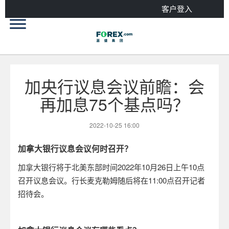
客户登入
加央行议息会议前瞻：会
再加息75个基点吗？
2022-10-25 16:00
加拿大
银行议息
会议
何时
召开？
加拿大银行将于北美东部时间
2022
年
10
月
26
日上午
10
点
召开议息会议。行长麦克勒姆随后将在
11:00
点召开
记者
招待会
。