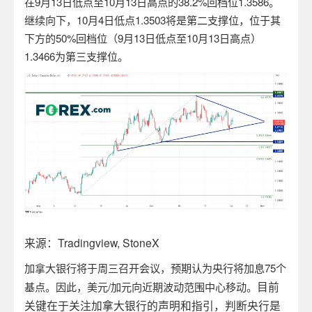
在
9
月
13
日低点至
10
月
13
日高点的
38.2%
回档位
1.3586
。
继续向下，
10
月
4
日低点
1.3503
将是第二支撑位，位于其
下方的
50%
回档位（
9
月
13
日低点至
10
月
13
日高点）
1.3466
为第三支撑位。
来源：
Tradingview,
StoneX
加拿大银行将于周三召开会议，预期认为央行将加息
75
个
目前
基点。因此，美元
/
加元向近期波动范围中心移动。
关键在于关注加拿大银行的声明和指引，判断央行是