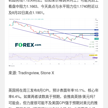
看盘中阻力
1.1663
、今天高点与水平阻力位
1.1740
附近以
及
8
月
22
日高点
1.1901
。
来源
: Tradingview, Stone X
英国将在周三发布
8
月
CPI
，预计表面年率
10.1%
、核心年
率
6.4%
。如果两者读数高于预期，会推高英镑
/
美元吗？
可能会，但力度很可能不及美国
CPI
强于预期对美元的推