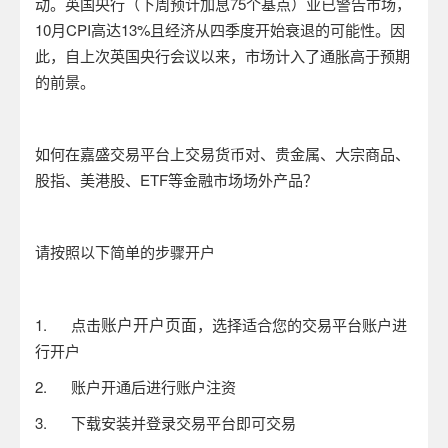
动。英国央行（下周预计加息
75
个基点）业已警告市场，
10
月
CPI
高达
13%
且经济从四季度开始衰退的可能性。因
此，自上次英国央行会议以来，市场计入了通胀高于预期
的前景。
如何在嘉盛交易平台上交易货币对、贵金属、大宗商品、
股指、美港股、
ETF
等金融市场场外产品？
请按照以下简单的步骤开户
账户开户页面
1.
点击
，选择适合您的交易平台账户进
行开户
2.
账户开通后进行账户注资
3.
下载安装并登录交易平台即可交易