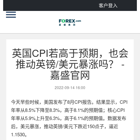
客户登入
英国CPI若高于预期，也会
推动英镑/美元暴涨吗？ -
嘉盛官网
2022-09-14 16:00
今天早些时候，美国发布了
8
月
CPI
报告。结果显示，
CPI
年率从
8.5%
下降至
8.3%
，高于
8.1%
的预期值；核心
CPI
年率从
5.9%
上升至
6.3%
，高于
6.1%
的预期值。数据发布
后，美元暴涨，推动英镑
/
美元下跌近
150
点子，逼近
1.1530
。