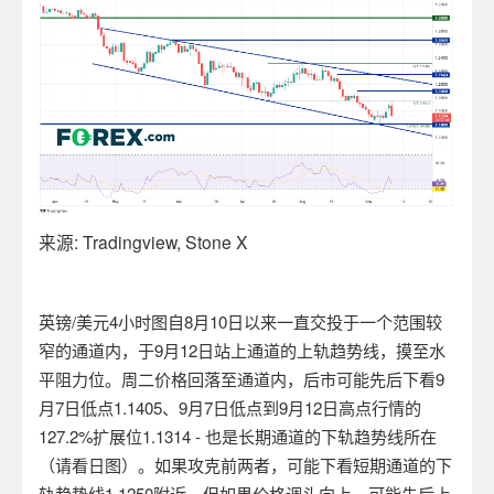
来源
: Tradingview, Stone X
英镑
/
美元
4
小时图自
8
月
10
日以来一直交投于一个范围较
窄的通道内，于
9
月
12
日站上通道的上轨趋势线，摸至水
平阻力位。周二价格回落至通道内，后市可能先后下看
9
月
7
日低点
1.1405
、
9
月
7
日低点到
9
月
12
日高点行情的
127.2%
扩展位
1.1314 -
也是长期通道的下轨趋势线所在
（请看日图）。如果攻克前两者，可能下看短期通道的下
轨趋势线
1.1250
附近。但如果价格调头向上，可能先后上