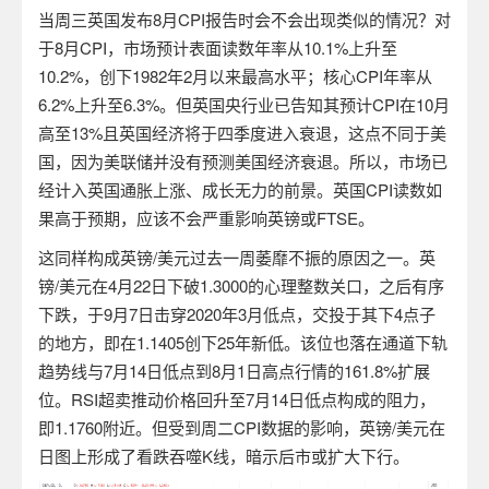
当周三英国发布
8
月
CPI
报告时会不会出现类似的情况？对
于
8
月
CPI
，市场预计表面读数年率从
10.1%
上升至
10.2%
，创下
1982
年
2
月以来最高水平；核心
CPI
年率从
6.2%
上升至
6.3%
。但英国央行业已告知其预计
CPI
在
10
月
高至
13%
且英国经济将于四季度进入衰退，这点不同于美
国，因为美联储并没有预测美国经济衰退。所以，市场已
经计入英国通胀上涨、成长无力的前景。英国
CPI
读数如
果高于预期，应该不会严重影响英镑或
FTSE
。
这同样构成英镑
/
美元过去一周萎靡不振的原因之一。英
镑
/
美元在
4
月
22
日下破
1.3000
的心理整数关口，之后有序
下跌，于
9
月
7
日击穿
2020
年
3
月低点，交投于其下
4
点子
的地方，即在
1.1405
创下
25
年新低。该位也落在通道下轨
趋势线与
7
月
14
日低点到
8
月
1
日高点行情的
161.8%
扩展
位。
RSI
超卖推动价格回升至
7
月
14
日低点构成的阻力，
即
1.1760
附近。但受到周二
CPI
数据的影响，英镑
/
美元在
日图上形成了看跌吞噬
K
线，暗示后市或扩大下行。