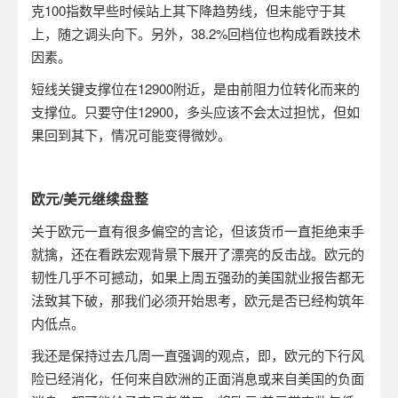
克
100
指数早些时候站上其下降趋势线，但未能守于其
上，随之调头向下。另外，
38.2%
回档位也构成看跌技术
因素。
短线关键支撑位在
12900
附近，是由前阻力位转化而来的
支撑位。只要守住
12900
，多头应该不会太过担忧，但如
果回到其下，情况可能变得微妙。
欧元
/
美元继续盘整
关于欧元一直有很多偏空的言论，但该货币一直拒绝束手
就擒，还在看跌宏观背景下展开了漂亮的反击战。欧元的
韧性几乎不可撼动，如果上周五强劲的美国就业报告都无
法致其下破，那我们必须开始思考，欧元是否已经构筑年
内低点。
我还是保持过去几周一直强调的观点，即，欧元的下行风
险已经消化，任何来自欧洲的正面消息或来自美国的负面