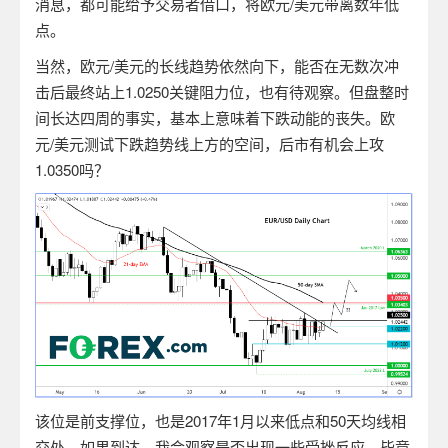
消息，都可能给予交易者借口，将欧元
/
美元带离数年低
点。
当然，欧元
/
美元的长线趋势依然向下，能否在无数次冲
击后最终站上
1.0250
关键阻力位，也有待观察。但盘整时
间长达四周的事实，基本上意味着下跌动能的丧失。欧
元
/
美元测试下跌趋势线上方的空间，后市有机会上攻
1.0350
吗？
该位是前支撑位，也是
2017
年
1
月以来低点和
50
天均线相
交处。如果到达，我会观察是否出现一些受挫反应，毕竟