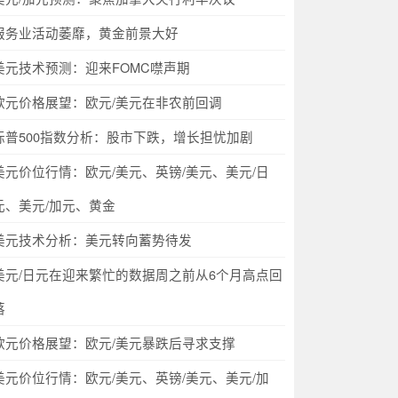
服务业活动萎靡，黄金前景大好
美元技术预测：迎来FOMC噤声期
欧元价格展望：欧元/美元在非农前回调
标普500指数分析：股市下跌，增长担忧加剧
美元价位行情：欧元/美元、英镑/美元、美元/日
元、美元/加元、黄金
美元技术分析：美元转向蓄势待发
美元/日元在迎来繁忙的数据周之前从6个月高点回
落
欧元价格展望：欧元/美元暴跌后寻求支撑
美元价位行情：欧元/美元、英镑/美元、美元/加