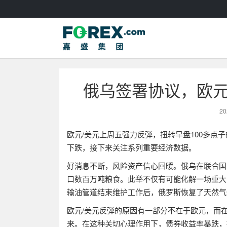
俄乌签署协议，欧元
20
欧元
/
美元上周五强力反弹，扭转早盘
100
多点子
下跌，接下来关注系列重要经济数据。
好消息不断，风险资产信心回暖。俄乌在联合国
口数百万吨粮食。此举不仅有可能化解一场重大
输油管道结束维护工作后，俄罗斯恢复了天然气
欧元
/
美元反弹的原因有一部分不在于欧元，而
来。在这种关切心理作用下，债券收益率暴跌，