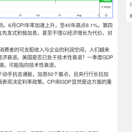
热。
6
月
CPI
年率加速上升，至
40
年高点
9.1%
，第四
在先发式积极加息，甚至不惜以经济增长为代价。对
。
消费者的可支配收入与企业的利润空间，人们越来
经济衰退。美国是否已处于技术性衰退？一季度
GDP
缩，可能指向技术性衰退。
于动手抗击通胀，加息
50
个基点，且央行行长拉加
据表现决定利率政策。
CPI
和
GDP
显然是这方面的重