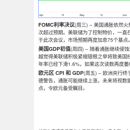
FOMC
利率决议
(
周三
)
–
美国通胀依然火
次超过预期。美联储为了控制物价，一直
于此次会议，市场预期再度加息
75
个基点
美国
GDP
初值
(
周四
)
–
随着通胀继续侵蚀
越觉得美联储积极紧缩银根之举将致美国
年率已经下滑
1.6%
，如果这次读数再度萎
欧元区
CPI
和
GDP
(
周五
)
–
欧洲央行终
德警告，通胀可能继续上涨，未来将视数
点，令欧元备受瞩目。