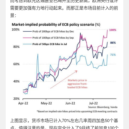
而考虑到欧元区通胀业已飚升至历史新高，欧洲央行或许
需要更加强有力地行动起来。而那正是市场目前计入的前
景：
上图显示，货币市场已计入
70%
左右几率周四加息
50
个基
点。值得注意的是，现在完全计入了
9
月终了前加息
100
个