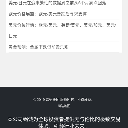
美元/日元在迎来繁忙的数据周之前从6个月高点回落
欧元价格展望：欧元/美元暴跌后寻求支撑
美元价位行情：欧元/美元、英镑/美元、美元/加元、美元/
日元
黄金预测：金属下跌但前景乐观
© 2019 嘉盛集团 版权所有，不得转载。
网站地图
本公司竭诚为全球投资者提供无与伦比的极致交易
体验，引领行业未来。