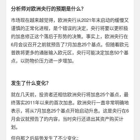
分析师对欧洲央行的预期是什么？
市场现在越来越觉得，欧洲央行从
2021
年末启动的缓慢又
谨慎的正常化进程，是个错误的决定，央行将要以更积极
的加息修正这个落后于形势的决策。事实上，欧洲央行在
6
月会议召开之前就预告了
7
月加息
25
个基点。但随着欧元
普跌将更多的通胀输入欧元区，央行可能决定加息
50
个基
点，以防物价压力进一步增加。
发生了什么变化？
就在几天前，投资者还相信欧洲央行将加息
25
个基点，最
终落实
2011
年以来的首次加息。欧洲央行一直非常明确地
表示，将从
7
月加息
25
个基点开始启动升息。这是央行在
6
月会议就预告了的内容，当时央行还退出其资产购买计
划。
但自那之后局势发生了不少变化：