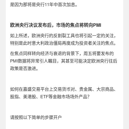
是因为那将是央行
11
年中首次加息。
欧洲央行决议发布后，市场的焦点将转向
PMI
如上所述，欧洲央行的反割裂工具也将引起一定的关注，
特别是此时意大利政治僵局再度成为投资者关注的焦点。
在焦点同样转向经济与衰退的背景下，周五将要发布的
PMI
数据将异常引人瞩目，其甚至可能决定欧洲央行往后
政策是否激进。
如何在嘉盛交易平台上交易货币对、贵金属、大宗商品、
股指、美港股、
ETF
等金融市场场外产品？
请按照以下简单的步骤开户