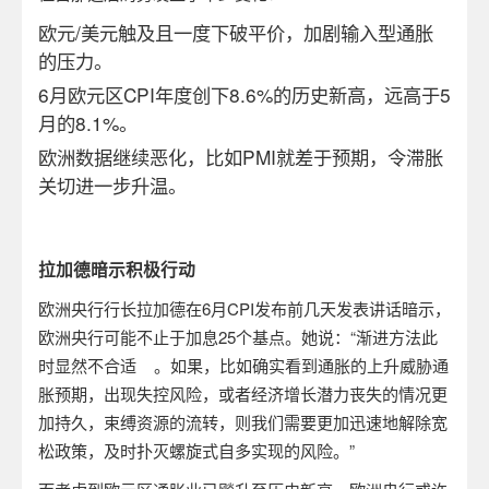
欧元
/
美元触及且一度下破平价，加剧输入型通胀
的压力。
6
月欧元区
CPI
年度创下
8.6%
的历史新高，远高于
5
月的
8.1%
。
欧洲数据继续恶化，比如
PMI
就差于预期，令滞胀
关切进一步升温。
拉加德暗示积极行动
欧洲央行行长拉加德在
6
月
CPI
发布前几天发表讲话暗示，
欧洲央行可能不止于加息
25
个基点。她说：“渐进方法此
时显然不合适
。如果，比如确实看到通胀的上升威胁通
胀预期，出现失控风险，或者经济增长潜力丧失的情况更
加持久，束缚资源的流转，则我们需要更加迅速地解除宽
松政策，及时扑灭螺旋式自多实现的风险。”