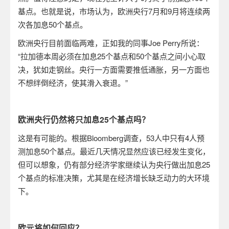
基点。也就是说，市场认为，欧洲央行
7
月和
9
月将连续两
次各加息
50
个基点。
欧洲央行目前面临两难，正如我的同事
Joe Perry
所说：
“拉加德本周必须在加息
25
个基点和
50
个基点之间小心取
决，犹如走钢丝。央行一方面需要推低通胀，另一方面也
不想绊倒经济，使其滑入衰退。”
欧洲央行仍然将只加息
25
个基点吗？
这是有可能的。根据
Bloomberg
调查，
53
人中只有
4
人预
测加息
50
个基点。最近几天情况显然应该已经发生变化，
但可以想象，仍有部分经济学家继续认为央行做出加息
25
个基点的标准决策，尤其是在经济增长缺乏动力的大环境
下。
欧元将如何回应？