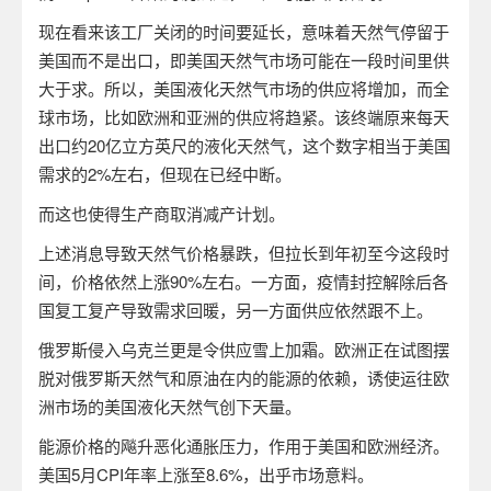
现在看来该工厂关闭的时间要延长，意味着天然气停留于
美国而不是出口，即美国天然气市场可能在一段时间里供
大于求。所以，美国液化天然气市场的供应将增加，而全
球市场，比如欧洲和亚洲的供应将趋紧。该终端原来每天
出口约
20
亿立方英尺的液化天然气，这个数字相当于美国
需求的
2%
左右，但现在已经中断。
而这也使得生产商取消减产计划。
上述消息导致天然气价格暴跌，但拉长到年初至今这段时
间，价格依然上涨
90%
左右。一方面，疫情封控解除后各
国复工复产导致需求回暖，另一方面供应依然跟不上。
俄罗斯侵入乌克兰更是令供应雪上加霜。欧洲正在试图摆
脱对俄罗斯天然气和原油在内的能源的依赖，诱使运往欧
洲市场的美国液化天然气创下天量。
能源价格的飚升恶化通胀压力，作用于美国和欧洲经济。
美国
5
月
CPI
年率上涨至
8.6%
，出乎市场意料。