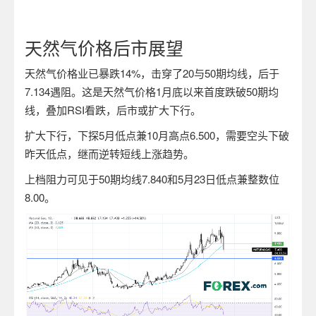
天然气价格后市展望
天然气价格业已暴跌
14%
，击穿了
20
与
50
期均线，后于
7.134
遇阻。这是天然气价格
1
月底以来首度跌破
50
期均
线，叠加
RSI
看跌，后市或扩大下行。
扩大下行，下探
5
月低点兼
10
月高点
6.500
，需要空头下破
昨天低点，继而逆转短线上涨趋势。
上档阻力可见于
50
期均线
7.840
和
5
月
23
日低点兼整数位
8.00
。