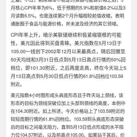
月核心
CPI
年率为
6%
，低于预期的
5.9%
和前值
6.2%
以及
3
月读数
6.5%
，也是连续第
2
个月升幅相较前值收缩，表明
通胀囿于食品与能源价格，并未波及经济的其它领域。
CPI
年率上升，暗示美联储继续积极紧缩银根的可能
性，美元因此得到买盘青睐。美元指数在
5
月
13
日于
105.00
一线创下
2002
年
12
月以来最高点，随后回撤至
50
天均线和
3
月
31
日低点到
5
月
13
日高点行情的
50%
回
档位，即
101.30
附近，之后再度走高，终在今天站上
5
月
13
日高点到
5
月
30
日低点行情的
61.8%
回档位
103.59
附近。
美元指数
4
小时图形成头肩底形态且于昨天站上颈线，该
形态的目标为颈线突破位加上头部到颈线的高度，本例中
在
104.30
附近。如上所述，今天价格站上了
103.59
附近的
较短周期行情的
61.8%
回档位。
103.59
到头肩底形态突破
后的目标之间毫无阻力，直到
5
月
13
日低点形成的水平阻
力位
104.57
附近，以及前高点
105.00
。如果站于其后，价