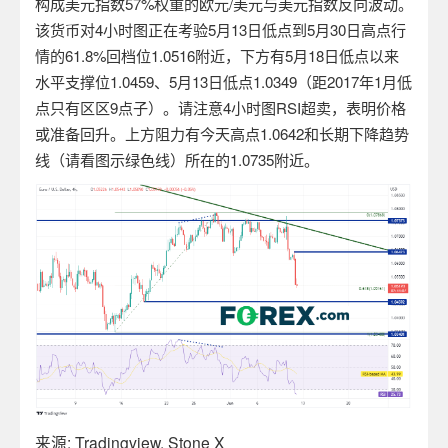
构成美元指数
57%
权重的欧元
/
美元与美元指数反向波动。
该货币对
4
小时图正在考验
5
月
13
日低点到
5
月
30
日高点行
情的
61.8%
回档位
1.0516
附近，下方有
5
月
18
日低点以来
水平支撑位
1.0459
、
5
月
13
日低点
1.0349
（距
2017
年
1
月低
点只有区区
9
点子）。请注意
4
小时图
RSI
超卖，表明价格
或准备回升。上方阻力有今天高点
1.0642
和长期下降趋势
线（请看图示绿色线）所在的
1.0735
附近。
来源
: Tradingview, Stone X