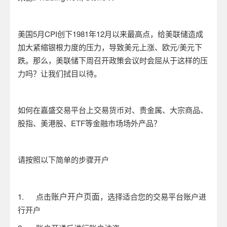
美国
5
月
CPI
创下
1981
年
12
月以来最高点，给美联储造成
加大紧缩银根力度的压力，导致美元上涨、欧元
/
美元下
跌。那么，美联储下周召开政策会议时会屈从于这样的压
力吗？让我们拭目以待。
如何在嘉盛交易平台上交易货币对、贵金属、大宗商品、
股指、美港股、
ETF
等金融市场场外产品？
请按照以下简单的步骤开户
账户开户页面
1.
点击
，选择适合您的交易平台账户进
行开户