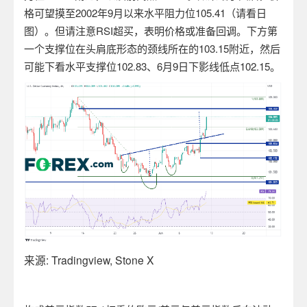
格可望摸至
2002
年
9
月以来水平阻力位
105.41
（请看日
图）。但请注意
RSI
超买，表明价格或准备回调。下方第
一个支撑位在头肩底形态的颈线所在的
103.15
附近，然后
可能下看水平支撑位
102.83
、
6
月
9
日下影线低点
102.15
。
来源
: Tradingview, Stone X