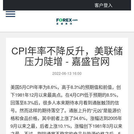
客户登入
CPI年率不降反升，美联储
压力陡增 - 嘉盛官网
2022-06-13 16:00
美国
5
月
CPI
年率为
8.6%
，高于
8.3%
的预期值和前值，创
下
1981
年
12
月以来最高点。在
4
月
CPI
低于预期的
8.5%
，
回落至
8.3%
后，很多人本来期待本月看到通胀触顶的信
号。然而这样的期待落空了。通胀上升的“元凶”是能源价
格和食品价格，其中前者上涨了
34.6%
，涨幅达到
2005
年
9
月以来之最，后者上涨
10.1%
，涨幅创下
1981
年
3
月以来
之最。不过，剔除通常不稳定的食品与能源价格之后，
5