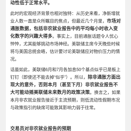
动性低于正常水平。
此时的宏观经济背景也相对独特：从历史来看，净新增就
市场对
业人数一直是众所瞩目的焦点，但最近几个月里，
通胀数据，包括非农就业报告中的平均每小时收入变
化数字的兴趣大得多
。事实上，目前通胀话题令人忧心
忡忡，尤其能够挑动市场神经。美联储主席今天晚些时候
将与美国总统会晤，估计要讨论美联储应对物价压力的情
况。
话虽如此，美联储
6
月和
7
月各加息
50
个基点似乎已是板上
除非通胀方面出
钉钉（即使还不能去掉“似乎”）。所以，
现大的意外，否则本月（甚至下月）非农就业报告不
大可能动摇美联储未来数月的政策决策
。换言之，如果
本月非农就业报告接近于主流预期，则低流动性假期市况
与政策指引的缺席可能致其影响力弱于往常。
交易员对非农就业报告的预期