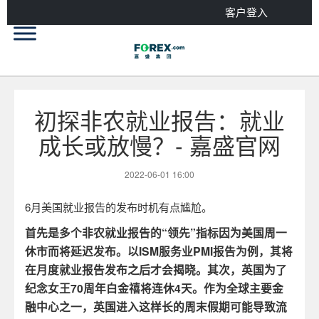
客户登入
初探非农就业报告：就业
成长或放慢？- 嘉盛官网
2022-06-01 16:00
6
月美国就业报告的发布时机有点尴尬。
首先是多个非农就业报告的“领先”指标因为美国周一
休市而将延迟发布。以
ISM
服务业
PMI
报告为例，其将
在月度就业报告发布
之后
才会揭晓。其次，英国为了
纪念女王
70
周年白金禧将连休
4
天。作为全球主要金
融中心之一，英国进入这样长的周末假期可能导致流