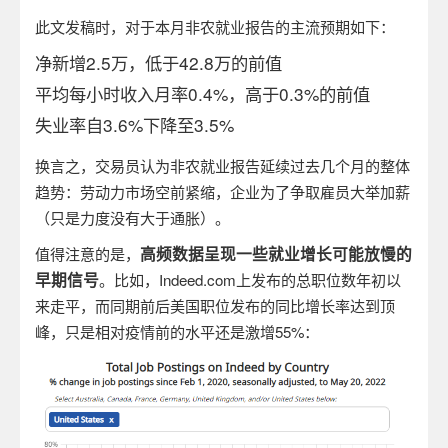
此文发稿时，对于本月非农就业报告的主流预期如下：
净新增
2.5
万，低于
42.8
万的前值
平均每小时收入月率
0.4%
，高于
0.3%
的前值
失业率自
3.6%
下降至
3.5%
换言之，交易员认为非农就业报告延续过去几个月的整体
趋势：劳动力市场空前紧缩，企业为了争取雇员大举加薪
（只是力度没有大于通胀）。
高频数据呈现一些就业增长可能放慢的
值得注意的是，
早期信号
。比如，
Indeed.com
上发布的总职位数年初以
来走平，而同期前后美国职位发布的同比增长率达到顶
峰，只是相对疫情前的水平还是激增
55%
：