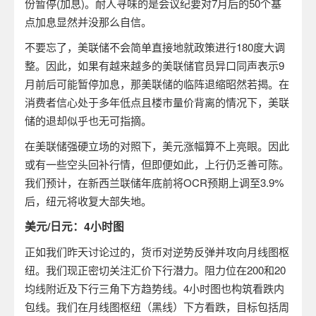
份暂停
(
加息
)
。耐人寻味的是会议纪要对
7
月后的
50
个基
点加息显然并没那么自信。
不要忘了，美联储不会简单直接地就政策进行
180
度大调
整。因此，如果有越来越多的美联储官员异口同声表示
9
月前后可能暂停加息，那美联储的临阵退缩昭然若揭。在
消费者信心处于多年低点且楼市量价背离的情况下，美联
储的退却似乎也无可指摘。
在美联储强硬立场的对照下，美元涨幅算不上亮眼。因此
或有一些空头回补行情，但即便如此，上行仍乏善可陈。
我们预计，在新西兰联储年底前将
OCR
预期上调至
3.9%
后，纽元将收复大部失地。
美元
/
日元：
4
小时图
正如我们昨天讨论过的，货币对逆势反弹并攻向月线图枢
纽。我们现正密切关注汇价下行潜力。阻力位在
200
和
20
均线附近及下行三角下方趋势线。
4
小时图也构筑看跌内
包线。我们在月线图枢纽（黑线）下方看跌，目标包括周