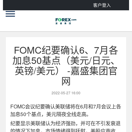
客户登入
FOMC纪要确认6、7月各
加息50基点（美元/日元、
英镑/美元） -嘉盛集团官
网
2022-05-27 16:00
FOMC
会议纪要确认美联储将在
6
月和
7
月会议上各
加息
50
个基点，美元隔夜全线走高。
纪要显示美联储认为经济强劲，并可在不引发衰退
的情况下加息，市场情绪得到抚慰，美股应声收