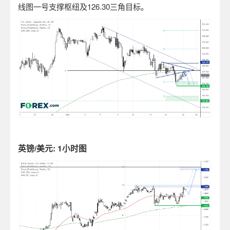
线图一号支撑枢纽及
126.30
三角目标。
英镑
/
美元
: 1
小时图