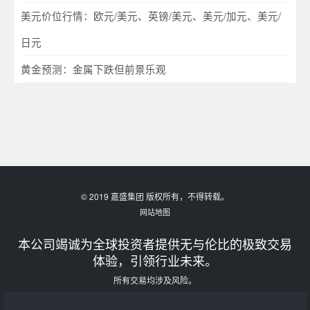
美元价位行情：欧元/美元、英镑/美元、美元/加元、美元/
日元
黄金预测：金属下跌但前景乐观
© 2019 嘉盛集团 版权所有，不得转载。
网站地图
本公司竭诚为全球投资者提供无与伦比的极致交易
体验，引领行业未来。
所有交易均涉及风险。