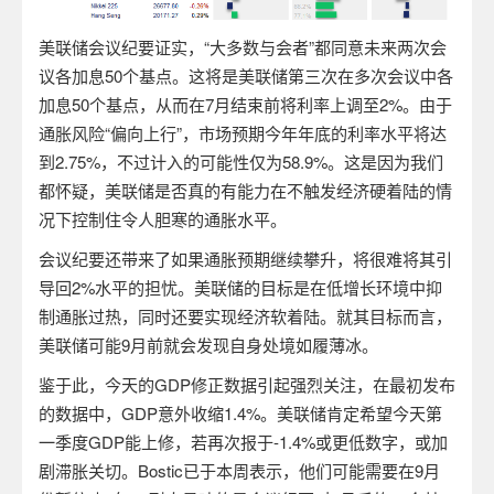
美联储会议纪要证实，“大多数与会者”都同意未来两次会
议各加息
50
个基点。这将是美联储第三次在多次会议中各
加息
50
个基点，从而在
7
月结束前将利率上调至
2%
。由于
通胀风险
“
偏向上行
”
，市场预期今年年底的利率水平将达
到
2.75%
，不过计入的可能性仅为
58.9%
。这是因为我们
都怀疑，美联储是否真的有能力在不触发经济硬着陆的情
况下控制住令人胆寒的通胀水平。
会议纪要还带来了如果通胀预期继续攀升，将很难将其引
导回
2%
水平的担忧。美联储的目标是在低增长环境中抑
制通胀过热，同时还要实现经济软着陆。就其目标而言，
美联储可能
9
月前就会发现自身处境如履薄冰。
鉴于此，今天的
GDP
修正数据引起强烈关注，在最初发布
的数据中，
GDP
意外收缩
1.4%
。美联储肯定希望今天第
一季度
GDP
能上修，若再次报于
-1.4%
或更低数字，或加
剧滞胀关切。
Bostic
已于本周表示，他们可能需要在
9
月