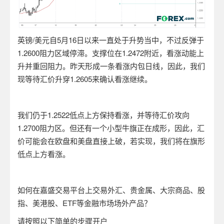
英镑
/
美元自
5
月
16
日以来一直处于升势当中，不过反弹于
1.2600
阻力区域停滞。支撑位在
1.2472
附近，看涨动能上
升并重回阻力。昨天形成一条看涨内包日线，因此，我们
现等待汇价升穿
1.2605
来确认看涨继续。
我们仍于
1.2522
低点上方保持看涨，并等待汇价攻向
1.2700
阻力区。但还有一个小型牛旗正在成形，因此，汇
价可能会在欧盘和美盘直接上破，若实现，我们将在旗形
低点上方看涨。
如何在嘉盛交易平台上交易外汇、贵金属、大宗商品、股
指、美港股、
ETF
等金融市场场外产品？
请按照以下简单的步骤开户