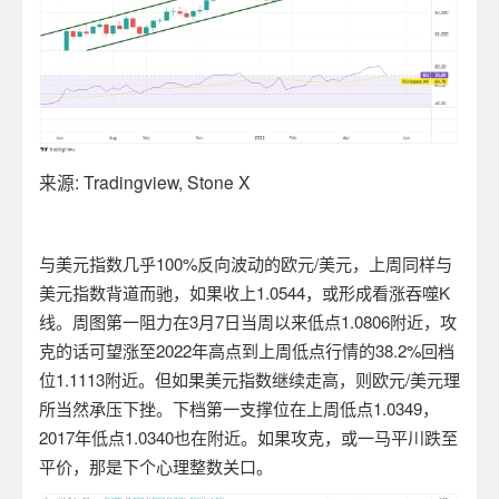
来源
: Tradingview, Stone X
与美元指数几乎
100%
反向波动的欧元
/
美元，上周同样与
美元指数背道而驰，如果收上
1.0544
，或形成看涨吞噬
K
线。周图第一阻力在
3
月
7
日当周以来低点
1.0806
附近，攻
克的话可望涨至
2022
年高点到上周低点行情的
38.2%
回档
位
1.1113
附近。但如果美元指数继续走高，则欧元
/
美元理
所当然承压下挫。下档第一支撑位在上周低点
1.0349
，
2017
年低点
1.0340
也在附近。如果攻克，或一马平川跌至
平价，那是下个心理整数关口。