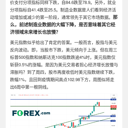
价支付分项指标同样下跌，自
84.6
跌至
78.9
。另外，就业
分项指标自
41.4
跌至
25.5
。制造业数据是人们看到经济活
那
动增加或减少的第一阶段，通常领先于其它市场数据。
么，前述制造业数据的大幅下降，是否意味着其它经
济领域未来增长也放慢？
美元指数似乎给出了肯定的答案。一般而言，股指与美元
反向波动。即，当股市下跌，美元倾向于上涨。但在周三
标普
500
指数和纳斯达克
100
指数跌逾
4%
时，美元指数仅
斩获
0.5%
的涨幅。是因为美元交易者担心经济增长放慢与
滞胀吗？到了周四，股市再度收低时美元指数继续下跌，
跌幅
1%
，且回到疫情期间高点
102.98
下方，周图似将走
出
6
周中第一根阴线。