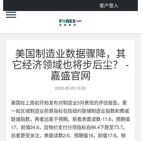
客户登入
美国制造业数据骤降，其
它经济领域也将步后尘？ -
嘉盛官网
2022-05-23 16:00
美国在上周初开始发布对制造业
5
月表现的评估报告，第
一批区域制造业前景指标包括纽约联储制造业指数和费城
联储指数，两者远差于预期。前者表面读数
-11.6
，预期值
17
，前值
24.6
，且物价支付分项指标自
86.4
下跌至
73.7
。
后者更受关注，表面读数
2.6
，预期值
16
，前值
17.6
。物