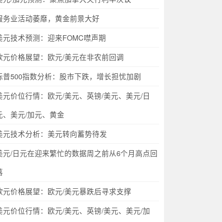
服务业活动萎靡，黄金前景大好
美元技术预测：迎来FOMC噤声期
欧元价格展望：欧元/美元在非农前回调
标普500指数分析：股市下跌，增长担忧加剧
美元价位行情：欧元/美元、英镑/美元、美元/日
元、美元/加元、黄金
美元技术分析：美元转向蓄势待发
美元/日元在迎来繁忙的数据周之前从6个月高点回
落
欧元价格展望：欧元/美元暴跌后寻求支撑
美元价位行情：欧元/美元、英镑/美元、美元/加