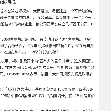
年继续亏损。
成本也随着规模的扩大而增加。尽管建立一个可持续的电
钱于更冒险的想法上。该公司本月牵头推出了一个
2
亿美元
前沿技术”的初创企业。该公司还斥资成立飞行器子公司
HT
布设
350
家零售店的目标，只成功开设了
311
家零售店（今年
找到了合作伙伴，继去年在挪威推出
P7
轿车后，又在瑞典开
些欧洲市场推出了价格较低的
P5
轿车。
候表示，视小鹏及蔚来为“强有力的竞争对手”。这家德国汽
车，在国内面临着日趋激烈的竞争。特斯拉为了增加整个欧
厂。
Herbert Diess
表示，能否扩大公司规模力将是取得多
度，但这样趋势将从三季度创纪录的
13.6%
收缩至四季度的
如
P5
轿车和
G3i
紧凑型
SUV
）的销售增长，使得单位销售价
利润率连续改善的势头。面对原材料成本的上升，汽车制