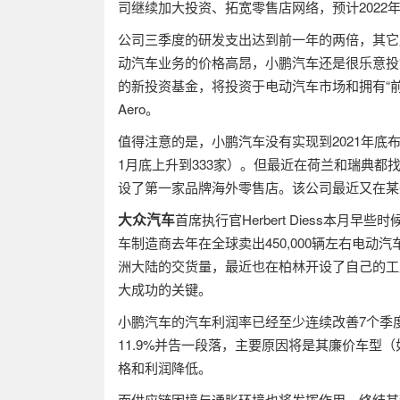
司继续加大投资、拓宽零售店网络，预计
2022
公司三季度的研发支出达到前一年的两倍，其它
动汽车业务的价格高昂，小鹏汽车还是很乐意投
的新投资基金，将投资于电动汽车市场和拥有“
Aero
。
值得注意的是，小鹏汽车没有实现到
2021
年底
1
月底上升到
333
家）。但最近在荷兰和瑞典都
设了第一家品牌海外零售店。该公司最近又在某
大众汽车
首席执行官
Herbert Diess
本月早些时
车制造商去年在全球卖出
450,000
辆左右电动汽
洲大陆的交货量，最近也在柏林开设了自己的工
大成功的关键。
小鹏汽车的汽车利润率已经至少连续改善
7
个季
11.9%
并告一段落，主要原因将是其廉价车型（
格和利润降低。
而供应链困境与通胀环境也将发挥作用，终结其