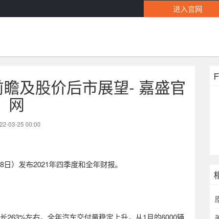
进入官网
瞻及股价后市展望- 嘉盛官
网
22-03-25 00:00
8
日）发布
2021
年四季度和全年财报。
长
263%
左右。全年汽车交付量稳定上升，从
1
月的
6000
辆