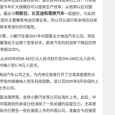
望今年扩大规模后可以提高生产效率，从而得以应对困
特斯拉、比亚迪和理想汽车
，最近与
一起提价，与此同
车因为主要聚焦电池交换业务，所以可以游刃有余地应对成
除未来涨价的可能性。
计算，小鹏汽车是
2021
年中国第五大电动汽车公司，领先
著落后于这两个竞争对手。蔚来汽车的利润率下降后仍然
率超过
22%
。
将从
2020
年的
58.443
亿元人民币跃升至
204.248
亿元人民币，
币缩小至
5.76
元人民币。
股电动汽车公司之先，为内地交易者打开了交易其股票的大
早些时候被纳入恒生科技指数。该公司
2020
年
8
月在纽约上
上市公司。
管治理界限，支持小鹏汽车等公司在海外上市。此后，中
中国政府的承诺已经消除了一些关键的监管压力，尤其是
局也已警告一些在美国上市的中国公司，准备在今后接受