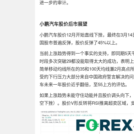
进一步的审计。
小鹏汽车股价后市展望
小鹏汽车股价
12
月开始直线下挫，最终在
3
月
14
国股市普遍反弹，股价反弹了
45%
以上。
当前上涨趋势得到一个事实的支持，即同期
5
天
时段多次突破
29
都没能取得太大的成功，表明上
简单移动均线所在的
35
和
100
天均线兼
2
月高点
受的下行压力大部分来自中国政府誓言解决的问
车未来一年股价近乎翻倍，至
55
上方的评估。
如果上涨趋势未能守住动能并且股价调头向下，
空下挫）。股价
V
形反转将
RSI
推离超卖区域，