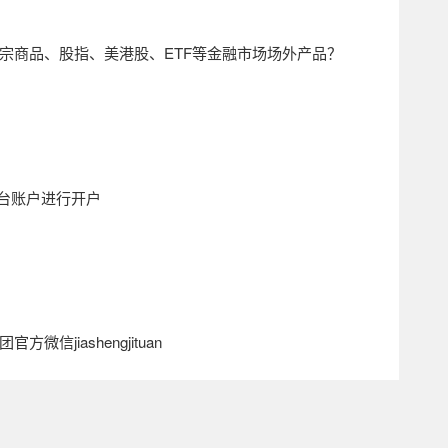
宗商品、股指、美港股、
ETF
等金融市场场外产品？
台账户进行开户
团官方微信
jiashengjituan