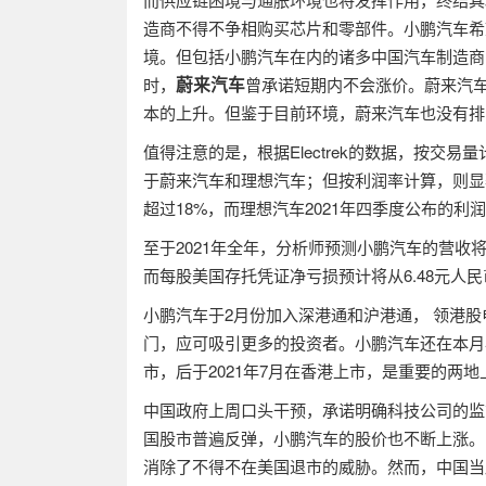
造商不得不争相购买芯片和零部件。小鹏汽车希
境。但包括小鹏汽车在内的诸多中国汽车制造商
蔚来汽车
时，
曾承诺短期内不会涨价。蔚来汽
本的上升。但鉴于目前环境，蔚来汽车也没有排
值得注意的是，根据
Electrek
的数据，按交易量
于蔚来汽车和理想汽车；但按利润率计算，则显
超过
18%
，而理想汽车
2021
年四季度公布的利润
至于
2021
年全年，分析师预测小鹏汽车的营收
而每股美国存托凭证净亏损预计将从
6.48
元人民
小鹏汽车于
2
月份加入深港通和沪港通， 领港
门，应可吸引更多的投资者。小鹏汽车还在本月
市，后于
2021
年
7
月在香港上市，是重要的两地
中国政府上周口头干预，承诺明确科技公司的监
国股市普遍反弹，小鹏汽车的股价也不断上涨。
消除了不得不在美国退市的威胁。然而，中国当