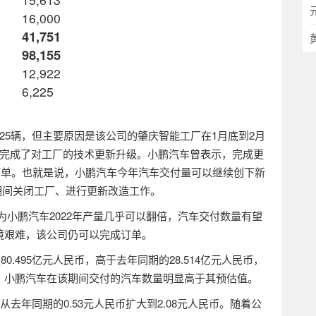
16,000
41,751
98,155
12,922
6,225
225
辆，但主要原因是该公司的肇庆智能工厂在
1
月底到
2
月
完成了对工厂的技术更新升级。小鹏汽车曾表示，完成更
订单。也就是说，小鹏汽车今年汽车交付量可以继续创下新
期间关闭工厂、进行更新改造工作。
为小鹏汽车
2022
年产量几乎可以翻倍，汽车交付数量有望
境艰难，该公司仍可以完成订单。
至
80.495
亿元人民币，高于去年同期的
28.514
亿元人民币，
。小鹏汽车在该期间交付的汽车数量明显高于其预估值。
从去年同期的
0.53
元人民币扩大到
2.08
元人民币。随着公