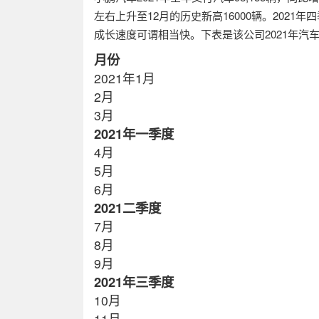
左右上升至
12
月的历史新高
16000
辆。
2021
年四
成长速度可谓相当快。下表是该公司
2021
年汽
月份
2021
年
1
月
2
月
3
月
2021
年一季度
4
月
5
月
6
月
2021
二季度
7
月
8
月
9
月
2021
年三季度
10
月
11
月