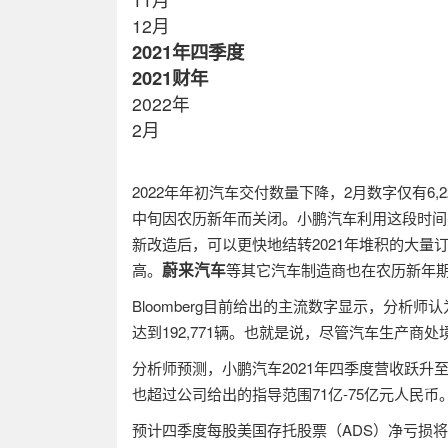
12
月
2021
年四季度
2021
财年
2022
年
2
月
2022
年年初汽车交付数量下降，
2
月数字仅有
6,
中旬因农历新年而关闭。小鹏汽车利用这段时间
新改造后，可以更快地结转
2021
年堆积的大量
蔚来汽车
高。
等其它汽车制造商也在农历新年
Bloomberg
目前给出的主流数字显示，分析师认
达到
192,771
辆。也就是说，尽管汽车生产商处
分析师预测，小鹏汽车
2021
年四季度营收跃升
也超过公司给出的指导范围
71
亿
-75
亿元人民币
预计四季度每股美国存托股票（
ADS
）净亏损将