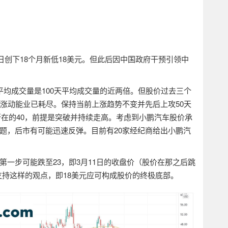
日创下
18
个月新低
18
美元。但此后因中国政府干预引领中
平均成交量是
100
天平均成交量的近两倍。但股价过去三个
涨动能业已耗尽。保持当前上涨趋势不变并先后上攻
50
天
所在的
40
，前提是突破并持续走高。考虑到小鹏汽车股价承
题，后市有可能迅速反弹。目前有
20
家经纪商给出小鹏汽
第一步可能跌至
23
，即
3
月
11
日的收盘价（股价在那之后跳
支持这样的观点，即
18
美元应可构成股价的终极底部。