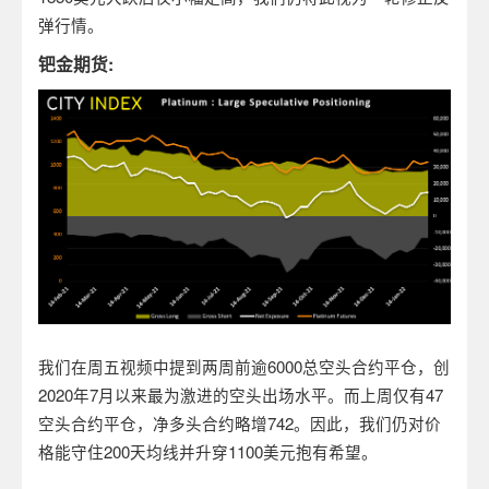
弹行情。
钯金期货:
我们在周五视频中提到两周前逾
6000
总空头合约平仓，创
2020
年
7
月以来最为激进的空头出场水平。而上周仅有
47
空头合约平仓，净多头合约略增
742
。因此，我们仍对价
格能守住
200
天均线并升穿
1100
美元抱有希望。