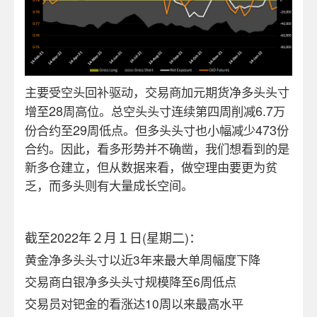
主要受空头回补驱动，交易商加元期货净多头头寸
28
6.7
增至
周高位。总空头头寸连续第四周削减
万
29
473
份合约至
周低点。但多头头寸也小幅减少
份
合约。因此，看多形势并不确凿，我们想看到的是
新多仓建立，但从数据来看，做空理由要更为贫
乏，而多头则有大量成长空间。
截至2022年２月１日(星期二)：
黄金净多头头寸以近3年来最大单周幅度下降
交易商白银净多头头寸规模降至6周低点
交易员对钯金的看涨达10周以来最高水平