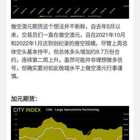
5
做空澳元期货这个想法并不新鲜，自去年
月以
2021
10
来，交易员们一直在做空澳元，且在
年
月
2022
1
和
年
月达到创纪录的做空规模。尽管上周总
9.7
体空头基本持平，但总体多头增加约
万份合
约，连续第二周上升。虽然可能并非理想做多信
号，但确实要对如此极端水平上做空澳元行事谨
慎。
加元期货：