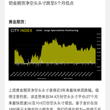
钯金期货净空头头寸跌至5个月低点
黄金期货：
上周黄金期货净空头头寸录得近
3
年来最快单周跌幅。值
得注意的是，该走势来自
34.4
万份空头头寸平仓
(27
个月
来最快周速
)
以及
10.6
万份空头头寸增加。鉴于金价在自
1850
美元大跌后仅小幅走高，我们仍将此视为一轮修正反