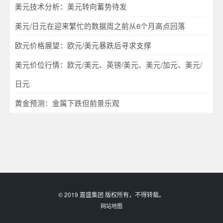
美元技术分析：美元转向蓄势待发
美元/日元在迎来繁忙的数据周之前从6个月高点回落
欧元价格展望：欧元/美元暴跌后寻求支撑
美元价位行情：欧元/美元、英镑/美元、美元/加元、美元/
日元
黄金预测：金属下跌但前景乐观
© 2019 嘉盛集团 版权所有，不得转载。
网站地图