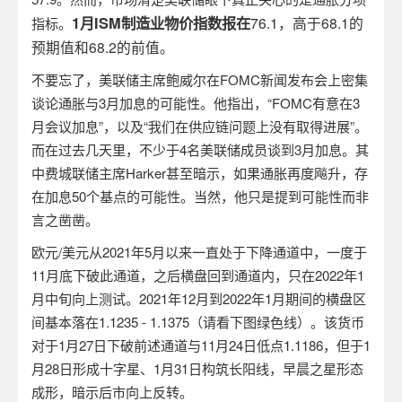
1
月
ISM
制造业物价指数报在
76.1
，高于
68.1
的
指标。
预期值和
68.2
的前值。
不要忘了，美联储主席鲍威尔在
FOMC
新闻发布会上密集
谈论通胀与
3
月加息的可能性。他指出，“
FOMC
有意在
3
月会议加息”，以及“我们在供应链问题上没有取得进展”。
而在过去几天里，不少于
4
名美联储成员谈到
3
月加息。其
中费城联储主席
Harker
甚至暗示，如果通胀再度飚升，存
在加息
50
个基点的可能性。当然，他只是提到可能性而非
言之凿凿。
欧元
/
美元从
2021
年
5
月以来一直处于下降通道中，一度于
11
月底下破此通道，之后横盘回到通道内，只在
2022
年
1
月中旬向上测试。
2021
年
12
月到
2022
年
1
月期间的横盘区
间基本落在
1.1235 - 1.1375
（请看下图绿色线）。该货币
对于
1
月
27
日下破前述通道与
11
月
24
日低点
1.1186
，但于
1
月
28
日形成十字星、
1
月
31
日构筑长阳线，早晨之星形态
成形，暗示后市向上反转。