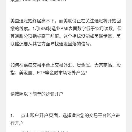
美国通胀始终居高不下，而美联储正在关注通胀将开始回
撤的线索。
1
月
ISM
制造业
PMI
表面数字低于
12
月读数，但
其通胀分项指标高于前值。这个指标没能如美联储愿，美
联储还要从其它方面寻找通胀回落的信号。
如何在嘉盛交易平台上交易外汇、贵金属、大宗商品、股
指、美港股、
ETF
等金融市场场外产品？
请按照以下简单的步骤开户
账户开户页面
1.
点击
，选择适合您的交易平台账户进
行开户