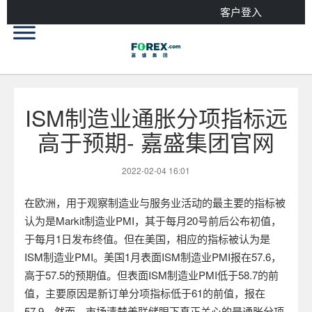
客户登入
ISM制造业通胀分项指标远
高于预期- 嘉盛集团官网
2022-02-04 16:01
在欧洲，用于观察制造业与服务业活动的最主要的指标被
认为是
Markit
制造业
PMI
，其于每月
20
号前后公布初值，
于每月
1
日发布终值。但在美国，相应的指标被认为是
ISM
制造业
PMI
。美国
1
月表面
ISM
制造业
PMI
报在
57.6
，
高于
57.5
的预期值。但表面
ISM
制造业
PMI
低于
58.7
的前
值，主要原因是新订单分项指标低于
61
的前值，报在
57.9
。然而，市场清楚美联储眼下真正关心的是通胀分项