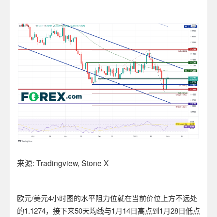
来源
: Tradingview, Stone X
欧元
/
美元
4
小时图的水平阻力位就在当前价位上方不远处
的
1.1274
，接下来
50
天均线与
1
月
14
日高点到
1
月
28
日低点