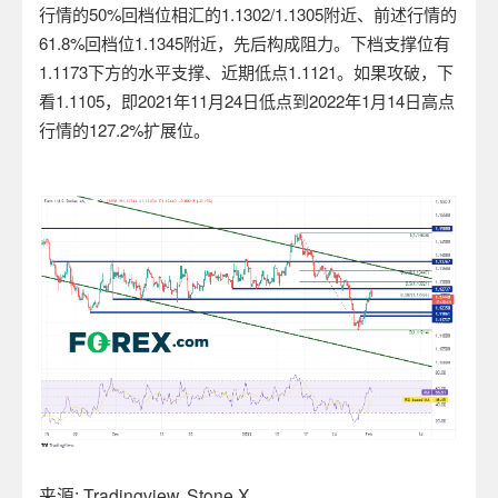
行情的
50%
回档位相汇的
1.1302/1.1305
附近、前述行情的
61.8%
回档位
1.1345
附近，先后构成阻力。下档支撑位有
1.1173
下方的水平支撑、近期低点
1.1121
。如果攻破，下
看
1.1105
，即
2021
年
11
月
24
日低点到
2022
年
1
月
14
日高点
行情的
127.2%
扩展位。
来源
: Tradingview, Stone X