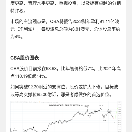
度更高、管理水平更高、重视投资，以及拥有卓越的分销
特许权。
市场的主流观点是，
CBA
将报告
2022
财年盈利
91.11
亿澳
元（净利润），每股派息总额为
3.81
澳元，总体股息率约
为
4%
。
CBA
股价图表
CBA
股价目前报在
93.93
，比年初价格低
7%
，比
2021
年高
点
110.19
低超
14%
。
如果突破
92.30
附近的支撑位，股价或扩大下修，目标波
浪等高支撑位
85.00
附近，那是考虑做多的首选价位。