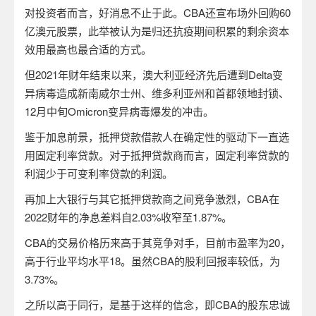
对投资者而言，好消息不止于此。
CBA
还宣布场外回购
60
亿
澳元股票，此举被认为是归还抗疫期间积累的剩余资本
效用最高也最合适的方式。
但
2021
年财年结束以来，澳大利亚经济先后遭到
Delta
变
异病毒造成
新南威尔士州、维多利亚州和首都领地封锁、
12
月中旬
Omicron
变异病毒爆发的冲击。
鉴于加息前景，抵押贷款借款人在确定性的驱动下一直选
用固定利率贷款。对于抵押贷款商而言，固定利率贷款的
利润少于可变利率贷款的利润。
再加上大银行与其它抵押贷款商之间竞争激烈，
CBA
在
2022
财年的净息差料自
2.03%
收窄至
1.87%
。
CBA
的交易价格历来高于其竞争对手，目前市盈率为
20
，
高于行业平均水平
18
。虽然
CBA
的股利回报率较低，为
3.73%
。
之所以高于同行，是基于这样的信念，即
CBA
的股东忠诚