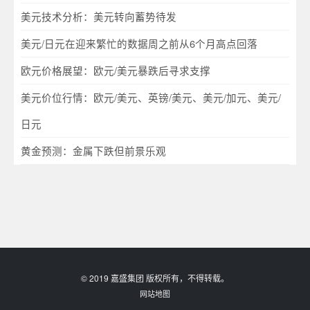
美元技术分析：美元转向蓄势待发
美元/日元在迎来繁忙的数据周之前从6个月高点回落
欧元价格展望：欧元/美元暴跌后寻求支撑
美元价位行情：欧元/美元、英镑/美元、美元/加元、美元/
日元
黄金预测：金属下跌但前景乐观
© 2019 嘉盛集团 版权所有，不得转载。
网站地图