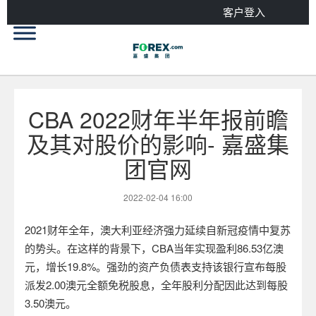
客户登入
CBA 2022财年半年报前瞻
及其对股价的影响- 嘉盛集
团官网
2022-02-04 16:00
2021
财年全年，澳大利亚经济强力延续自新冠疫情中复苏
的势头。在这样的背景下，
CBA
当年实现盈利
86.53
亿澳
元，增长
19.8%
。强劲的资产负债表支持该银行宣布每股
派发
2.00
澳元全额免税股息，全年股利分配因此达到每股
3.50
澳元。