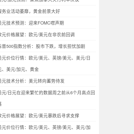
服务业活动萎靡，黄金前景大好
美元技术预测：迎来FOMC噤声期
欧元价格展望：欧元/美元在非农前回调
标普500指数分析：股市下跌，增长担忧加剧
美元价位行情：欧元/美元、英镑/美元、美元/日
元、美元/加元、黄金
美元技术分析：美元转向蓄势待发
美元/日元在迎来繁忙的数据周之前从6个月高点回
落
欧元价格展望：欧元/美元暴跌后寻求支撑
美元价位行情：欧元/美元、英镑/美元、美元/加