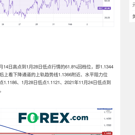
月
14
日高点到
1
月
28
日低点行情的
61.8%
回档位，即
1.1344
后上看下降通道的上轨趋势线
1.1366
附近、水平阻力位
点
1.1186
、
1
月
28
日低点
1.1121
、
2021
年
11
月
24
日低点到
。