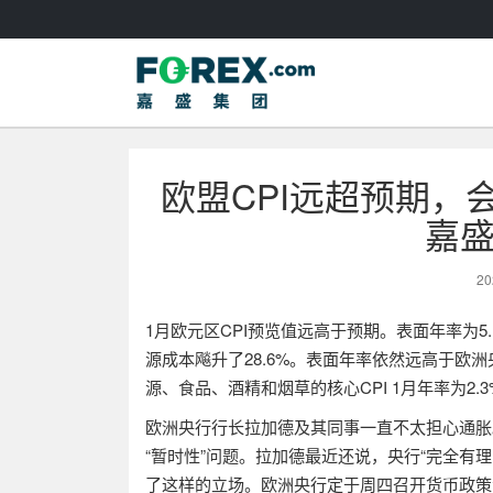
欧盟CPI远超预期，
嘉
20
1
月欧元区
CPI
预览值远高于预期。表面年率为
5
源成本飚升了
28.6%
。表面年率依然远高于欧洲
源、食品、酒精和烟草的核心
CPI 1
月年率为
2.
欧洲央行行长拉加德及其同事一直不太担心通胀
“暂时性”问题。拉加德最近还说，央行“完全有
了这样的立场。欧洲央行定于周四召开货币政策