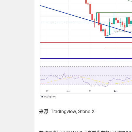
来源
: Tradingview, Stone X