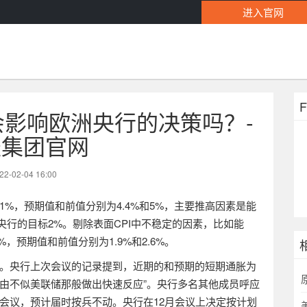
进入官网
会影响欧洲央行的决策吗？-
盛集团官网
22-02-04 16:00
.1%
，预期值和前值分别为
4.4%
和
5%
，主要推高因素是能
央行的目标
2%
。剔除表面
CPI
中不稳定的因素，比如能
3%
，预期值和前值分别为
1.9%
和
2.6%
。
。央行上次会议的记录提到，近期的和预期的短期通胀为
理由不似美联储那般做出快速反应”。央行多名其他成员呼应
会议，预计届时按兵不动。央行在
12
月会议上决定按计划