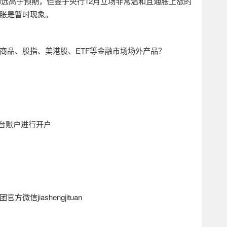
I
远高于预期，但鉴于央行
12
月立场非常温和且通胀上涨的
胀是暂时现象。
商品、股指、美港股、
ETF
等金融市场场外产品？
台账户进行开户
团官方微信
jiashengjituan