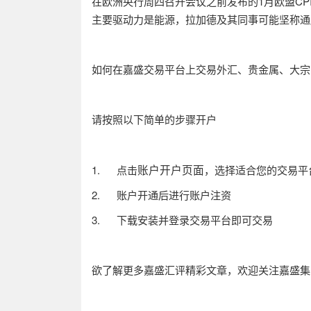
在欧洲央行周四召开会议之前发布的
1
月欧盟
CP
主要驱动力是能源，拉加德及其同事可能坚称通
如何在嘉盛交易平台上交易外汇、贵金属、大宗
请按照以下简单的步骤开户
账户开户页面
1.
点击
，选择适合您的交易平
2.
账户开通后进行账户注资
3.
下载安装并登录交易平台即可交易
欲了解更多嘉盛汇评精彩文章，欢迎关注嘉盛集