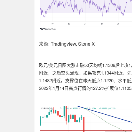
来源
: Tradingview, Stone X
欧元
/
美元日图大涨击破
50
天均线
1.1308
后上攻
1
附近，之后空头涌现。如果攻克
1.1344
附近，先
1.1482
附近。支撑位在昨天低点
1.1220
、水平低
2022
年
1
月
14
日高点行情的
127.2%
扩展位
1.1105