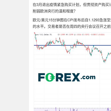
在
3
月退出疫情紧急购买计划，但贯彻资产购买
削弱欧洲央行的温和程度？
欧元
/
美元
15
分钟图在
CPI
发布后自
1.1293
急涨至
的水平。交易者是否在周四的央行会议召开之前