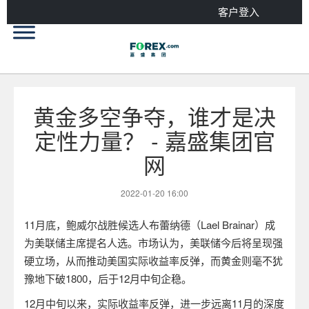
客户登入
黄金多空争夺，谁才是决
定性力量？ - 嘉盛集团官
网
2022-01-20 16:00
11
月底，鲍威尔战胜候选人布蕾纳德（
Lael Brainar
）成
为美联储主席提名人选。市场认为，美联储今后将呈现强
硬立场，从而推动美国实际收益率反弹，而黄金则毫不犹
豫地下破
1800
，后于
12
月中旬企稳。
12
月中旬以来，实际收益率反弹，进一步远离
11
月的深度