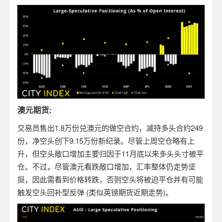
澳元期货:
交易员售出1.8万份兑澳元的做空合约，减持多头合约249
份，净空头创下9.15万份新纪录。尽管上周空仓略有上
升，但空头敞口增加主要归因于11月底以来多头头寸被平
仓。不过，尽管澳元看跌敞口增加，汇率整体仍走势坚
挺，因此需看到价格转跌，否则空头将被迫平仓并有可能
触发空头回补型反弹 (类似英镑期货近期走势)。