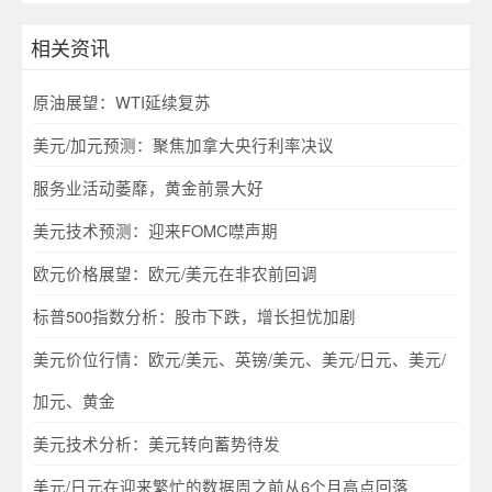
相关资讯
原油展望：WTI延续复苏
美元/加元预测：聚焦加拿大央行利率决议
服务业活动萎靡，黄金前景大好
美元技术预测：迎来FOMC噤声期
欧元价格展望：欧元/美元在非农前回调
标普500指数分析：股市下跌，增长担忧加剧
美元价位行情：欧元/美元、英镑/美元、美元/日元、美元/
加元、黄金
美元技术分析：美元转向蓄势待发
美元/日元在迎来繁忙的数据周之前从6个月高点回落