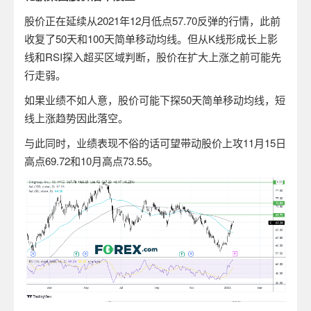
股价正在延续从
2021
年
12
月低点
57.70
反弹的行情，此前
收复了
50
天和
100
天简单移动均线。但从
K
线形成长上影
线和
RSI
探入超买区域判断，股价在扩大上涨之前可能先
行走弱。
如果业绩不如人意，股价可能下探
50
天简单移动均线，短
线上涨趋势因此落空。
与此同时，业绩表现不俗的话可望带动股价上攻
11
月
15
日
高点
69.72
和
10
月高点
73.55
。