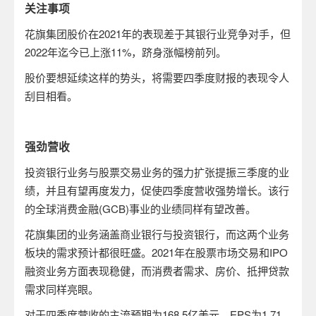
关注事项
花旗集团股价在
2021
年的表现差于其银行业竞争对手，但
2022
年迄今已上涨
11%
，跻身涨幅榜前列。
股价要想延续这样的势头，将需要四季度财报的表现令人
刮目相看。
强劲营收
投资银行业务与股票交易业务的强力扩张提振三季度的业
绩，并且有望再度发力，促使四季度营收强势增长。该行
的全球消费金融
(GCB)
事业的业绩同样有望改善。
花旗集团的业务涵盖商业银行与投资银行，而这两个业务
板块的需求预计都很旺盛。
2021
年在股票市场交易和
IPO
融资业务方面表现稳健，而消费者需求、房价、抵押贷款
需求同样亮眼。
对于四季度营收的主流预期为
168.5
亿美元、
EPS
为
1.71