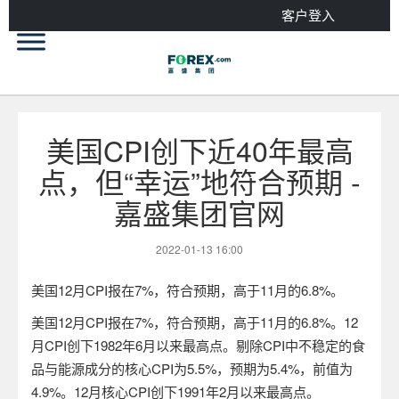
客户登入
美国CPI创下近40年最高
点，但“幸运”地符合预期 -
嘉盛集团官网
2022-01-13 16:00
美国
12
月
CPI
报在
7%
，符合预期，高于
11
月的
6.8%
。
美国
12
月
CPI
报在
7%
，符合预期，高于
11
月的
6.8%
。
12
月
CPI
创下
1982
年
6
月以来最高点。剔除
CPI
中不稳定的食
品与能源成分的核心
CPI
为
5.5%
，预期为
5.4%
，前值为
4.9%
。
12
月核心
CPI
创下
1991
年
2
月以来最高点。