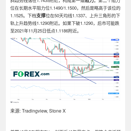
阻力
斜趋势线落在
1.1435
附近，构成第一道
。第二个阻力
位在长期水平阻力位
1.1490/1.1500
，然后是略高于该位的
支撑
1.1525
。下档
位在
50
天均线
1.1337
、上升三角形的下
轨上升趋势线
1.1290
附近。如果下破
1.1290
，后市可能跌
至
2021
年
11
月
25
日低点
1.1186
附近。
来源
: Tradingview, Stone X