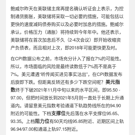
鲍威尔昨天在美联储主席再提名确认听证会上表示，为控
制通货膨胀，美联储将采取一切必要的措施，可能包括以
更快的速度减码债券购买以及必要时加息的措施。鲍威尔
承认，价格压力（通胀）将持续到今年年中。他还表示，
美联储将在首次加息后不久（
2-4
次会议）即开始收缩资
产负债表，而且相对上次，即
2018
年可能更快更及时。
在
CPI
数据公布之前，市场充分计入了报在
7%
的可能性。
所以，市场面临的风险是最终读数低于
7%
而不是高于
7%
。美元遭遇“听传闻买进见事实沽出”，在
CPI
数据发布
美元指
后旋即下跌。但距离反转还有多少下跌空间呢？
数
终于下破
2021
年
11
月中旬以来的水平区间，即
95.50 -
97.00
，但把时间放长到
2021
年
5
月则一直处于长期上升通
道内。请留意美元指数考验通道下轨趋势线所在的
94.90
支撑位
附近的可能性。下档
先后落在水平支撑位
95.65
、
阻力位
93.35
。上档
有
50
天均线
95.85
附近、近期区间上轨
96.94/97.00
和通道上轨
97.15
附近。