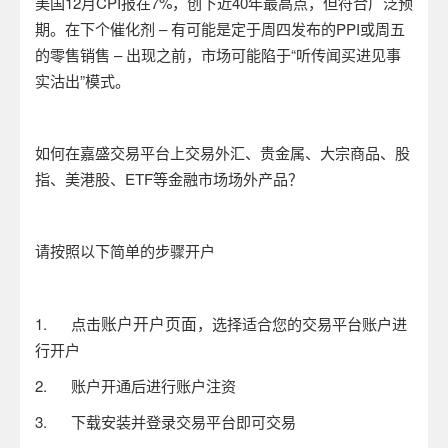
美国
12
月
CPI
报在
7%
，创下近
40
年最高点，但符合广泛预
期。在下个催化剂
–
有可能是定于周四发布的
PPI
或周五
的零售销售
–
出现之前，市场可能陷于“听传闻买进见事
实沽出”模式。
如何在嘉盛交易平台上交易外汇、贵金属、大宗商品、股
指、美港股、
ETF
等金融市场场外产品？
请按照以下简单的步骤开户
账户开户页面
1.
点击
，选择适合您的交易平台账户进
行开户
2.
账户开通后进行账户注资
3.
下载安装并登录交易平台即可交易