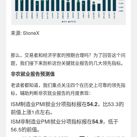
StoneX
来源
:
那么，交易者和经济学家的预期合理吗？为了回答这个问
题，我们接下来剖析这份关键就业报告的几大领先指标。
非农就业报告预测值
老读者都知道，我们重点关注四个在历史上可靠的领先指
标，辅助判断非农就业报告的月度表现：
ISM
制造业
PMI
就业分项指标报在
54.2
，比
53.3
的
前值上涨
1
点左右。
ISM
非制造业
PMI
就业分项指标报在
54.9
，低于
56.5
的前值。