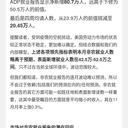
ADP
就业报告显示净新增
80.7
万
人，远高于下修为
50.5
万人的前值。
最后是四周均请人数，从
23.9
万人的前值锐减至
20.45
万
人。
提醒读者，受到疫情的空前扰动，美国劳动力市场的状态
较正常状态不稳定，更加难以确定。但结合数据和我们的
上述各项领先指标表明本月非农就业人数
内部模型，
略高于预期，表面新增就业人数在
42.5
万
-52.5
万之
间
。只不过在当前全球环境中，波动范围较大。
但我们都知道，非农就业报告的逐月波动难以预测，所以
不会过于依赖
(
包括我们的预测在内的
)
任何预测。非农就
业报告的其它方面可能一如既往地和表面新增读数一样重
要，这其中最受瞩目的方面就是平均每小时收入，其在
11
月月率上涨
0.3%
。
市场对非农就业报告的潜在回应