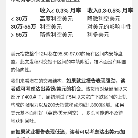
收入
< 0.3%
月率
收入
0.3-0.5%
月率
< 30
万
高度利空美元
略微利空美元
30
万
-55
万
利空美元
对美元的影响中性
> 55
万
略微利空美元
利多美元
美元指数整个
12
月都在
95.50-97.00
的原有区间内安静盘
整。此文发稿时交投于区间的中轨附近，技术面没有明显
的倾向性。
如果就业报告表现强劲，读
我们来看潜在的交易结构。
者或可考虑沽出英镑
/
美元的机会
。该货币对圣诞周以来
反弹了
400
点子，周初测试了
5
月以来宽广下跌区间的上轨
构成的强阻力以及
200
天指数移动均线
1.3600
区域。如果
美元基本面利好（英镑
/
美元利空），多头可能迫不及待
地获利回吐。
如果就业报告表现低迷，读者可以考虑沽出美元
/
加
而