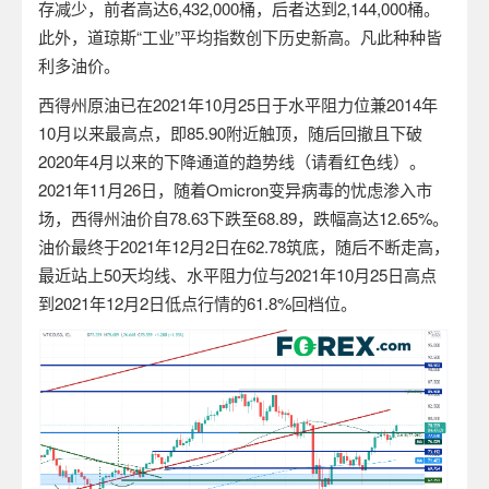
存减少，前者高达
6,432,000
桶，后者达到
2,144,000
桶。
此外，道琼斯“工业”平均指数创下历史新高。凡此种种皆
利多油价。
西得州原油已在
2021
年
10
月
25
日于水平阻力位兼
2014
年
10
月以来最高点，即
85.90
附近触顶，随后回撤且下破
2020
年
4
月以来的下降通道的趋势线（请看红色线）。
2021
年
11
月
26
日，随着
Omicron
变异病毒的忧虑渗入市
场，西得州油价自
78.63
下跌至
68.89
，跌幅高达
12.65%
。
油价最终于
2021
年
12
月
2
日在
62.78
筑底，随后不断走高，
最近站上
50
天均线、水平阻力位与
2021
年
10
月
25
日高点
到
2021
年
12
月
2
日低点行情的
61.8%
回档位。