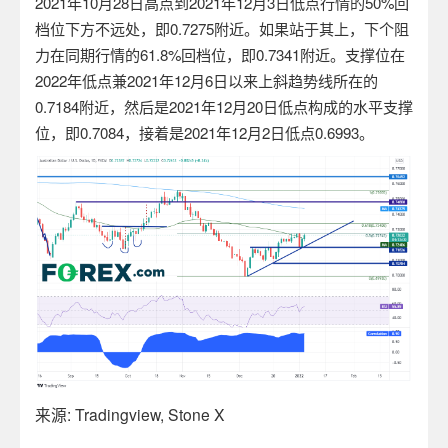
2021
年
10
月
28
日高点到
2021
年
12
月
3
日低点行情的
50%
回
档位下方不远处，即
0.7275
附近。如果站于其上，下个阻
力在同期行情的
61.8%
回档位，即
0.7341
附近。支撑位在
2022
年低点兼
2021
年
12
月
6
日以来上斜趋势线所在的
0.7184
附近，然后是
2021
年
12
月
20
日低点构成的水平支撑
位，即
0.7084
，接着是
2021
年
12
月
2
日低点
0.6993
。
来源
: Tradingview, Stone X