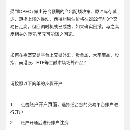
受到
OPEC+
做出符合预期的产出配额决策、原油库存减
少、道指上涨的推动，西得州原油价格在
2022
年前
3
个交
易日走高。但回调时机或已成熟，如果确实回撤，与之高
度相关的澳元
/
美元可能随之回调。
如何在嘉盛交易平台上交易外汇、贵金属、大宗商品、股
指、美港股、
ETF
等金融市场场外产品？
请按照以下简单的步骤开户
账户开户页面
1.
点击
，选择适合您的交易平台账户进
行开户
2.
账户开通后进行账户注资