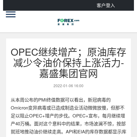
客户登入
OPEC继续增产；原油库存
减少令油价保持上涨活力-
嘉盛集团官网
2022-01-06 16:00
从本周公布的
PMI
终值数据可以看出，新冠病毒的
Omicron
变异病毒或已造成制造业活动微微放慢，但那不
足以阻止
OPEC+
增产的步伐。
OPEC+
宣布，每月继续增
产
40
万桶。面对这个意料中的结果，市场波澜不惊，按部
就班地推动油价继续走高。
API
和
EIA
的库存数据都显示库