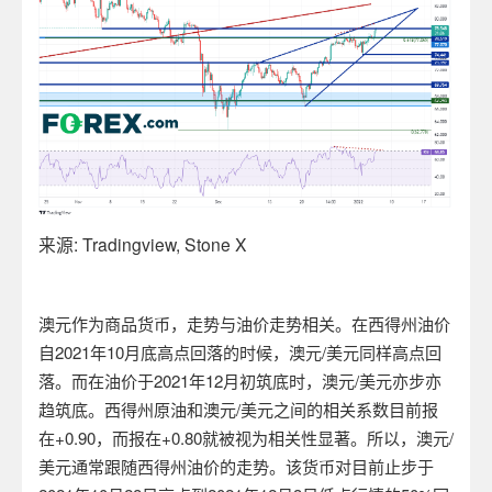
来源
: Tradingview, Stone X
澳元作为商品货币，走势与油价走势相关。在西得州油价
自
2021
年
10
月底高点回落的时候，澳元
/
美元同样高点回
落。而在油价于
2021
年
12
月初筑底时，澳元
/
美元亦步亦
趋筑底。西得州原油和澳元
/
美元之间的相关系数目前报
在
+0.90
，而报在
+0.80
就被视为相关性显著。所以，澳元
/
美元通常跟随西得州油价的走势。该货币对目前止步于