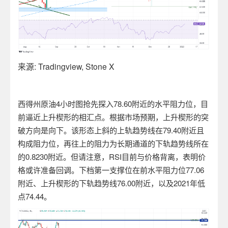
来源
: Tradingview, Stone X
西得州原油
4
小时图抢先探入
78.60
附近的水平阻力位，目
前逼近上升楔形的相汇点。根据市场预期，上升楔形的突
破方向是向下。该形态上斜的上轨趋势线在
79.40
附近且
构成阻力位，再往上的阻力为长期通道的下轨趋势线所在
的
0.8230
附近。但请注意，
RSI
目前与价格背离，表明价
格或许准备回调。下档第一支撑位在前水平阻力位
77.06
附近、上升楔形的下轨趋势线
76.00
附近，以及
2021
年低
点
74.44
。