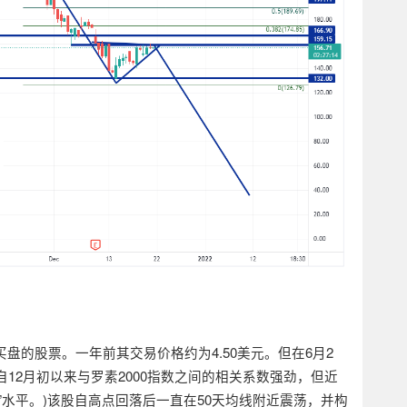
买盘的股票。一年前其交易价格约为
4.50
美元。但在
6
月
2
自
12
月初以来与罗素
2000
指数之间的相关系数强劲，但近
”
水平。
)
该股自高点回落后一直在
50
天均线附近震荡，并构