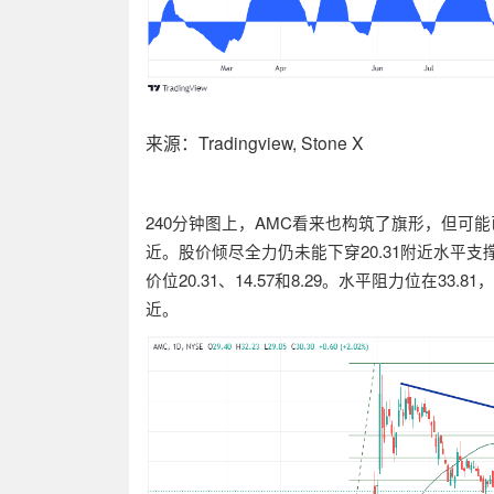
来源：Tradingview, Stone X
240
分钟图上，
AMC
看来也构筑了旗形，但可能
近。股价倾尽全力仍未能下穿
20.31
附近水平支
价位
20.31
、
14.57
和
8.29
。水平阻力位在
33.81
，
近。