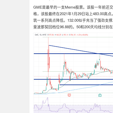
GME
是最早的一支
Meme
股票。该股一年前还
格，该股最终在
2021
年
1
月
29
日站上
483.00
高点
筑一系列高点降低。
132.00
似乎充当了强劲支撑
斐波那契回档位
96.88
的。
50
和
200
天均线分别在