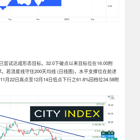
已尝试达成形态目标。
32.0
下破点以来目标位在
16.00
附
撑。若流星线守住
200
天均线
(
日线图
)
，水平支撑位在前述
11
月
22
日高点至
12
月
14
日低点下行之
61.8%
回档位
34.58
附