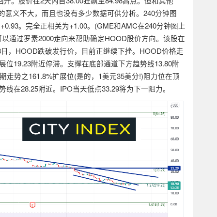
回升。股价在
2
天内自
38.00
狂飙至
84.98
高点。但和其他
的意义不大，而且也没有多少数据可供分析。
240
分钟图
达
+0.93
。完全正相关为
+1.00
。
(GME
和
AMC
在
240
分钟图上
可以通过罗素
2000
走向来帮助确定
HOOD
股价方向。该股在
8
日，
HOOD
跌破发行价，目前正继续下挫。
HOOD
价格走
展位
19.23
附近停滞。支撑在底部通道下方趋势线
13.80
附
期走势之
161.8%
扩展位
(
是的，
1
美元
35
美分
!)
阻力位在顶
势线在
28.25
附近。
IPO
当天低点
33.29
将为下一阻力。