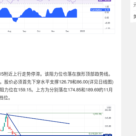
15
附近上行走势停滞。该阻力位也落在旗形顶部趋势线。
。股价必须首先下穿水平支撑
126.79
和
86.00(
详见日线图
)
阻力位在
159.15
。上方为分别落在
174.85
和
189.69
的
11
月
档位。