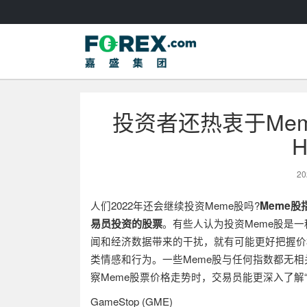
投资者还热衷于Mem
20
Meme
人们
2022
年还会继续投资
Meme
股吗
?
股
易员投资的股票
。有些人认为投资
Meme
股是一
闻和经济数据带来的干扰，就有可能更好把握价
类情感和行为。一些
Meme
股与任何指数都无相
察
Meme
股票价格走势时，交易员能更深入了解
GameStop (GME)