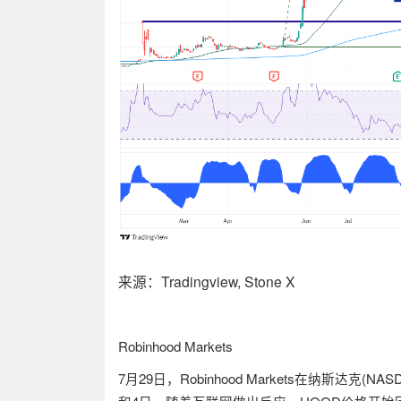
来源：Tradingview, Stone X
Robinhood Markets
7
月
29
日，
Robinhood Markets
在纳斯达克
(NAS