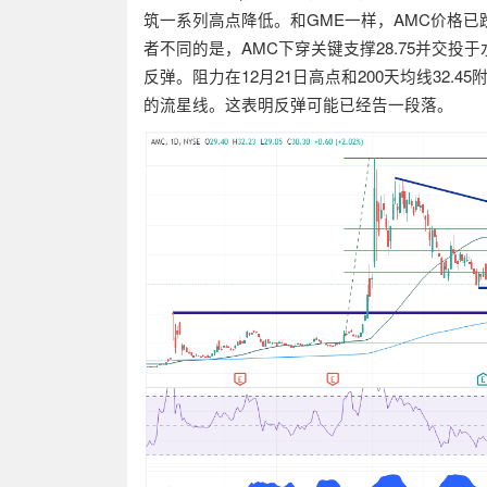
筑一系列高点降低。和
GME
一样，
AMC
价格已
者不同的是，
AMC
下穿关键支撑
28.75
并交投于
反弹。阻力在
12
月
21
日高点和
200
天均线
32.45
的流星线。这表明反弹可能已经告一段落。