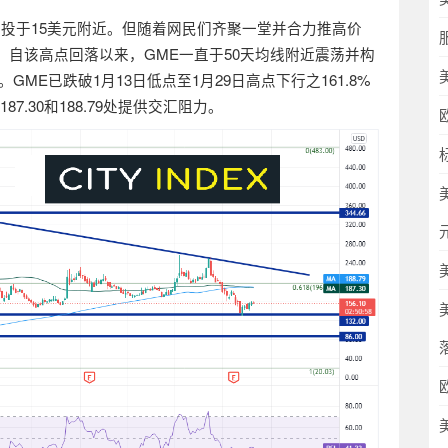
交投于
15
美元附近。但随着网民们齐聚一堂并合力推高价
。自该高点回落以来，
GME
一直于
50
天均线附近震荡并构
。
GME
已跌破
1
月
13
日低点至
1
月
29
日高点下行之
161.8%
187.30
和
188.79
处提供交汇阻力。