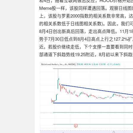
和
4
日，随着互联网做出反应，
HOOD
价格开始
Meme
股一样，该股同样遭遇回落。观察日线图
上，该股与罗素
2000
指数的相关系数非常高，
的相关系数低于日线图相关系数
)
。因此，我们
8
月
4
日创出新高后回落，走出高点降低。
11
月
1
势于
7
月
30
日低点到
8
月
4
日高点上行之
127.2%
扩
近。若股价继续走低，下个支撑一直要看到同时
部通道下斜趋势线
19.25
附近，
8
月初以来下斜趋