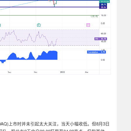
DAQ)
上市时并未引起太大关注，当天小幅收低。但
8
月
3
日