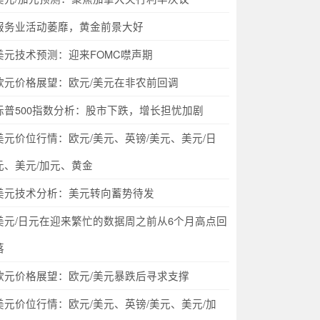
服务业活动萎靡，黄金前景大好
美元技术预测：迎来FOMC噤声期
欧元价格展望：欧元/美元在非农前回调
标普500指数分析：股市下跌，增长担忧加剧
美元价位行情：欧元/美元、英镑/美元、美元/日
元、美元/加元、黄金
美元技术分析：美元转向蓄势待发
美元/日元在迎来繁忙的数据周之前从6个月高点回
落
欧元价格展望：欧元/美元暴跌后寻求支撑
美元价位行情：欧元/美元、英镑/美元、美元/加