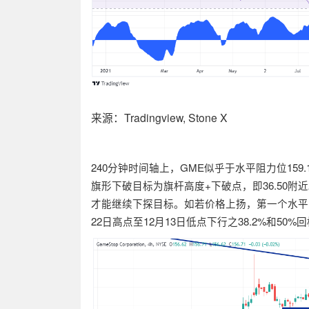
来源：Tradingview, Stone X
240
分钟时间轴上，
GME
似乎于水平阻力位
159.
旗形下破目标为旗杆高度
+
下破点，即
36.50
附近
才能继续下探目标。如若价格上扬，第一个水平
22
日高点至
12
月
13
日低点下行之
38.2%
和
50%
回