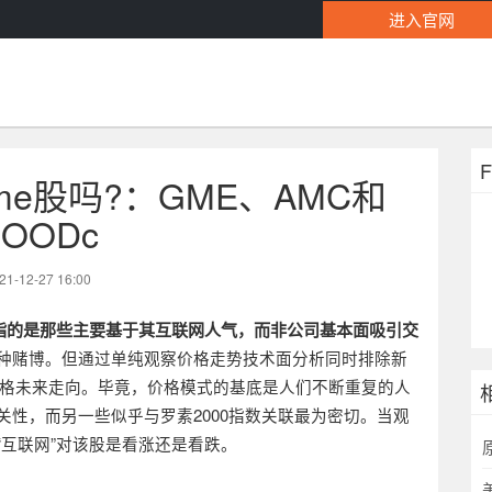
进入官网
e股吗?：GME、AMC和
HOODc
21-12-27 16:00
指的是那些主要基于其互联网人气，而非公司基本面吸引交
种赌博。但通过单纯观察价格走势技术面分析同时排除新
格未来走向。毕竟，价格模式的基底是人们不断重复的人
关性，而另一些似乎与罗素
2000
指数关联最为密切。当观
“
互联网
”
对该股是看涨还是看跌。