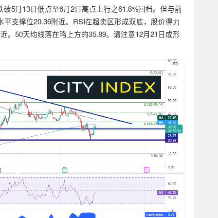
跌破
5
月
13
日低点至
6
月
2
日高点上行之
61.8%
回档。但与前
水平支撑位
20.36
附近。
RSI
在超卖区形成双底，股价得力
附近。
50
天均线落在略上方的
35.89
。请注意
12
月
21
日成形