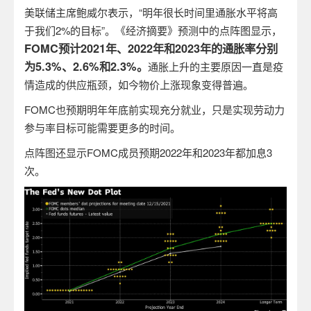
美联储主席鲍威尔表示，“明年很长时间里通胀水平将高
于我们
2%
的目标”。《经济摘要》预测中的点阵图显示，
FOMC
预计
2021
年、
2022
年和
2023
年的通胀率分别
为
5.3%
、
2.6%
和
2.3%
。
通胀上升的主要原因一直是疫
情造成的供应瓶颈，如今物价上涨现象变得普遍。
FOMC
也预期明年年底前实现充分就业，只是实现劳动力
参与率目标可能需要更多的时间。
点阵图还显示
FOMC
成员预期
2022
年和
2023
年都加息
3
次。