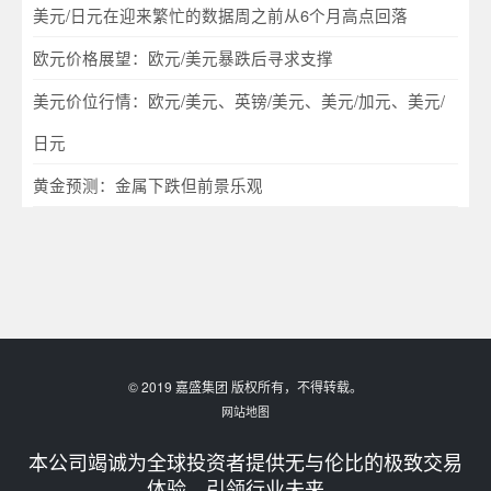
美元/日元在迎来繁忙的数据周之前从6个月高点回落
欧元价格展望：欧元/美元暴跌后寻求支撑
美元价位行情：欧元/美元、英镑/美元、美元/加元、美元/
日元
黄金预测：金属下跌但前景乐观
© 2019 嘉盛集团 版权所有，不得转载。
网站地图
本公司竭诚为全球投资者提供无与伦比的极致交易
体验，引领行业未来。