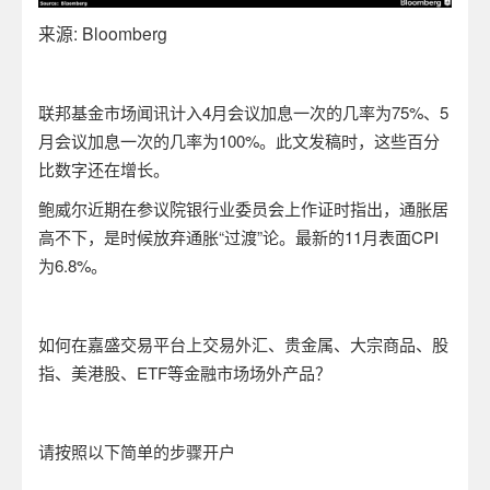
来源
: Bloomberg
联邦基金市场闻讯计入
4
月会议加息一次的几率为
75%
、
5
月会议加息一次的几率为
100%
。此文发稿时，这些百分
比数字还在增长。
鲍威尔近期在参议院银行业委员会上作证时指出，通胀居
高不下，是时候放弃通胀“过渡”论。最新的
11
月表面
CPI
为
6.8%
。
如何在嘉盛交易平台上交易外汇、贵金属、大宗商品、股
指、美港股、
ETF
等金融市场场外产品？
请按照以下简单的步骤开户