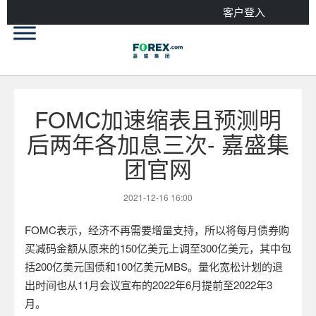
客户登入
FOMC加速缩表且预测明
后两年各加息三次- 嘉盛集
团官网
2021-12-16 16:00
FOMC
表示，经济不再需要增量支持，所以将每月债券购
买减码金额从原来的
150
亿美元上调至
300
亿美元，其中包
括
200
亿美元国债和
100
亿美元
MBS
。量化宽松计划的退
出时间也从
11
月会议宣布的
2022
年
6
月提前至
2022
年
3
月。