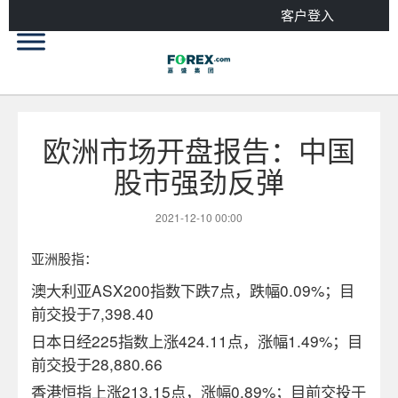
客户登入
欧洲市场开盘报告：中国
股市强劲反弹
2021-12-10 00:00
亚洲股指：
澳大利亚ASX200指数下跌7
点，
跌幅0.09
%
；
目
前交投于
7,398.40
日本日经225指数上涨424.11点，涨幅1.49%；
目
前交投于
28,880.66
香港恒指上涨213.15
点
，涨幅0.89
%
；目前交投于