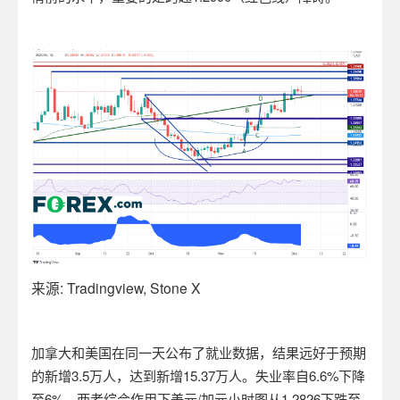
来源
: Tradingview, Stone X
加拿大和美国在同一天公布了就业数据，结果远好于预期
的新增
3.5
万人，达到新增
15.37
万人。失业率自
6.6%
下降
至
6%
。两者综合作用下美元
/
加元小时图从
1.2826
下跌至