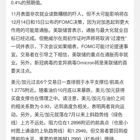
0.4%
的预期值。
11
月表面非农就业读数糟糕的吓人，但不大可能影响将在
12
月
14
日和
15
日公布的
FOMC
决策，因为对加息起到更大
作用的可能是通胀。美联储曾表示，通胀与最大化就业目
标已经达成。但鲍威尔在周初作证时声称将取消“过渡性”
一词并表示，下次会议如果缩表，
FOMC
可能讨论提速事
宜。交易者在引导之下相信，美联储的重点在通胀而非就
业。另外，新冠病毒的
变异病毒
Omicron
将是美联储的首
要关注点。
美元
/
加元过去
6
个交易日一直徘徊于水平支撑位
/
前高点
1.2775
附近。随着油价
10
月底以来暴跌，美元
/
加元获得
买盘支撑也在情理之中。请注意，美元
/
加元与油价之间
的相关系数为
-0.93
，达到高度负相关，表明两者背向运
动。另外，美元
/
加元就落在
7
月以来上斜趋势线（绿色
线）上方不远处。阻力位在
1.2896
附近的前高点（也是小
时图上通道的上轨趋势线）和
1.2949
。但交易者要回到疫
情前的水平，重要的是跨越
1.2990
（红色线）障碍。