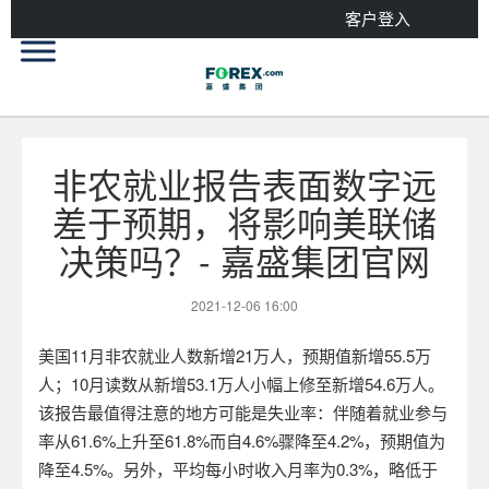
客户登入
非农就业报告表面数字远
差于预期，将影响美联储
决策吗？- 嘉盛集团官网
2021-12-06 16:00
美国
11
月非农就业人数新增
21
万人，预期值新增
55.5
万
人；
10
月读数从新增
53.1
万人小幅上修至新增
54.6
万人。
该报告最值得注意的地方可能是失业率：伴随着就业参与
率从
61.6%
上升至
61.8%
而自
4.6%
骤降至
4.2%
，预期值为
降至
4.5%
。另外，平均每小时收入月率为
0.3%
，略低于