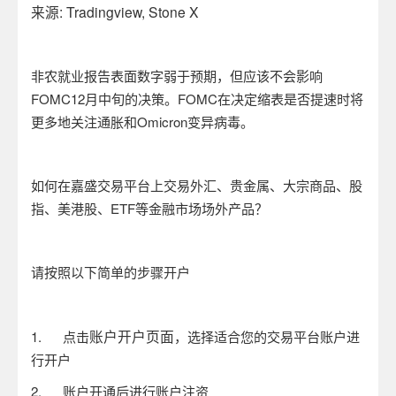
来源
: Tradingview, Stone X
非农就业报告表面数字弱于预期，但应该不会影响
FOMC12
月中旬的决策。
FOMC
在决定缩表是否提速时将
更多地关注通胀和
Omicron
变异病毒。
如何在嘉盛交易平台上交易外汇、贵金属、大宗商品、股
指、美港股、
ETF
等金融市场场外产品？
请按照以下简单的步骤开户
账户开户页面
1.
点击
，选择适合您的交易平台账户进
行开户
2.
账户开通后进行账户注资