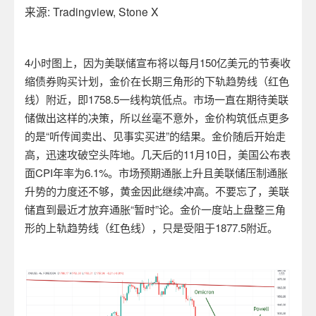
来源
: Tradingview, Stone X
4
小时图上，因为美联储宣布将以每月
150
亿美元的节奏收
缩债券购买计划，金价在长期三角形的下轨趋势线（红色
线）附近，即
1758.5
一线构筑低点。市场一直在期待美联
储做出这样的决策，所以丝毫不意外，金价构筑低点更多
的是
“
听传闻卖出、见事实买进”的结果。金价随后开始走
高，迅速攻破空头阵地。几天后的
11
月
10
日，美国公布表
面
CPI
年率为
6.1%
。市场预期通胀上升且美联储压制通胀
升势的力度还不够，黄金因此继续冲高。不要忘了，美联
储直到最近才放弃通胀“暂时”论。金价一度站上盘整三角
形的上轨趋势线（红色线），只是受阻于
1877.5
附近。