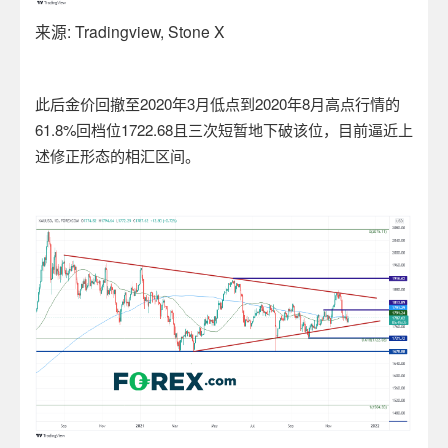
来源
: Tradingview, Stone X
此后金价回撤至
2020
年
3
月低点到
2020
年
8
月高点行情的
61.8%
回档位
1722.68
且三次短暂地下破该位，目前逼近上
述修正形态的相汇区间。