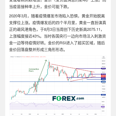
当疫苗接种率上升，金价可能下跌。
2020
年
3
月，随着疫情爆发市场陷入恐惧，黄金开始脱离
支撑位上涨。疫情爆发后的四个半月里，黄金一直扮演真
正的避风港角色，于
8
月
3
日当周创下历史新高
2075.11
，
上涨幅度接近
43%
。当时各国央行一边向市场注入刺激资
金一边等待疫情好转。金价的
RSI
进入了超买区域，随后
金价回落盘整并形成三角形形态。