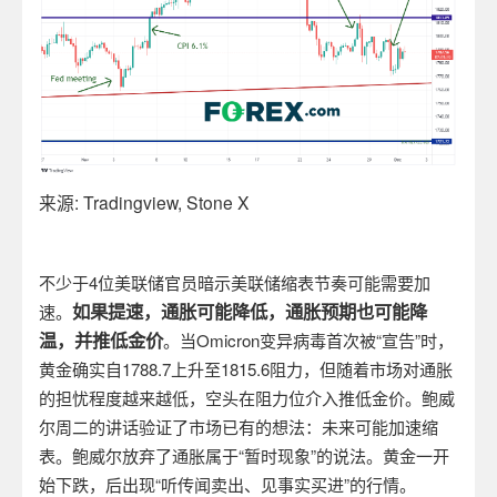
来源
: Tradingview, Stone X
不少于
4
位美联储官员暗示美联储缩表节奏可能需要加
如果提速，通胀可能降低，通胀预期也可能降
速。
温，并推低金价
。当
Omicron
变异病毒首次被“宣告”时，
黄金确实自
1788.7
上升至
1815.6
阻力，但随着市场对通胀
的担忧程度越来越低，空头在阻力位介入推低金价。鲍威
尔周二的讲话验证了市场已有的想法：未来可能加速缩
表。鲍威尔放弃了通胀属于“暂时现象”的说法。黄金一开
始下跌，后出现“听传闻卖出、见事实买进”的行情。