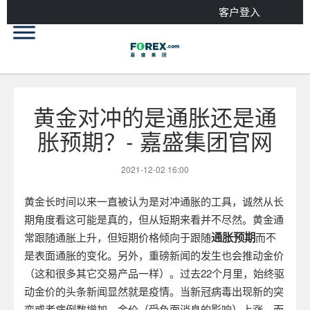
客户登入
黄金对冲的是通胀还是通
胀预期？- 嘉盛集团官网
2021-12-02 16:00
黄金长时间以来一直被认为是对冲通胀的工具，诚然从长
期角度看这可能是真的，但从短期来看并不尽然。黄金通
通胀预期
常跟随通胀上升，但短期价格倾向于跟随
而不
是表面通胀的变化。另外，重磅新闻的发生也会推动金价
（这和很多其它交易产品一样）。过去
22
个月里，始终驱
动金价的头条新闻显然就是疫情。当新冠病毒出现新的突
变或者病例数增加，金价（受负面消息的影响）上涨。而