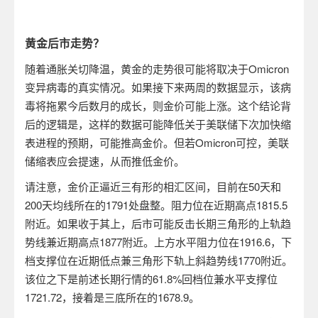
黄金后市走势？
随着通胀关切降温，黄金的走势很可能将取决于
Omicron
变异病毒的真实情况。如果接下来两周的数据显示，该病
毒将拖累今后数月的成长，则金价可能上涨。这个结论背
后的逻辑是，这样的数据可能降低关于美联储下次加快缩
表进程的预期，可能推高金价。但若
Omicron
可控，美联
储缩表应会提速，从而推低金价。
请注意，金价正逼近三有形的相汇区间，目前在
50
天和
200
天均线所在的
1791
处盘整。阻力位在近期高点
1815.5
附近。如果收于其上，后市可能反击长期三角形的上轨趋
势线兼近期高点
1877
附近。上方水平阻力位在
1916.6
，下
档支撑位在近期低点兼三角形下轨上斜趋势线
1770
附近。
该位之下是前述长期行情的
61.8%
回档位兼水平支撑位
1721.72
，接着是三底所在的
1678.9
。