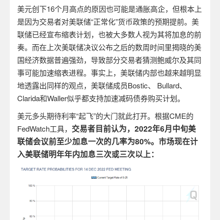
美元创下
16
个月高点的原因也可能是通胀高企，但根本上
是因为交易者对美联储“正常化”货币政策的预期提前。美
联储已经宣布缩表计划，也被大多数人视为其将加息的前
奏。而在上次美联储决议公布之后的数周时间里揭晓的美
国经济数据普遍强劲，导致部分交易者猜测鲍威尔及其同
事可能加速缩表进程。事实上，美联储内部也越来越明显
地透露出同样的观点，美联储成员
Bostic
、
Bullard
、
Clarida
和
Waller
似乎都支持加速减码债券购买计划。
美元多头期待利率“起飞”的大门就此打开。根据
CME
的
交易者目前认为，
2022
年
6
月中旬美
FedWatch
工具，
联储会议前至少加息一次的几率为
80%
。市场现在计
入
美联储明年年内加息三次或三次以上：