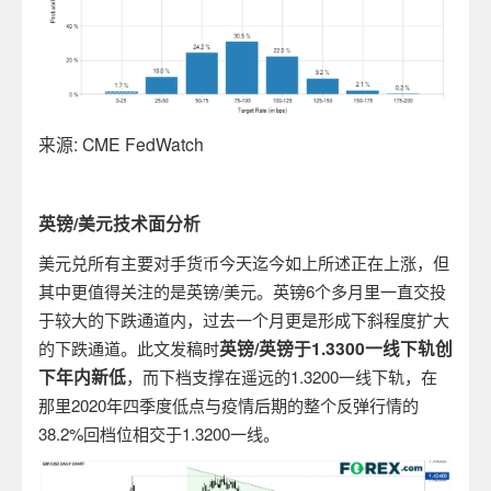
来源
: CME FedWatch
英镑
/
美元技术面分析
美元兑所有主要对手货币今天迄今如上所述正在上涨，但
其中更值得关注的是英镑
/
美元。英镑
6
个多月里一直交投
于较大的下跌通道内，过去一个月更是形成下斜程度扩大
英镑
/
英镑于
1.3300
一线下轨创
的下跌通道。此文发稿时
下年内新低
，而下档支撑在遥远的
1.3200
一线下轨，在
那里
2020
年四季度低点与疫情后期的整个反弹行情的
38.2%
回档位相交于
1.3200
一线。