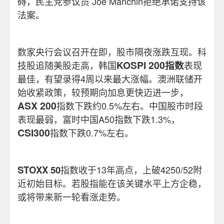
碍，民主党参议员 Joe Manchin拒绝承诺支持该
法案。
数家央行会议召开在即，股市隔夜涨跌互现。科
KOSPI 200
技股追随美股走高，韩国
指数
表现
最佳，有望录得4周以来最大涨幅。澳洲联储开
始收紧政策，较预期向加息更快迈进一步，
ASX 200
指数下跌约0.5%左右。中国股市时段
表现最弱，富时中国A50指数下跌1.3%，
CSI300
指数下跌0.7%左右。
STOXX 50
指数收于13年高点，上破4250/52附
近初始目标。若股指能在该关键水平上方企稳，
或将带来新一轮看涨走势。