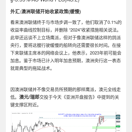
外汇:澳洲联储开始收紧政策(缓慢)
看来澳洲联储终于与市场步调一致了，他们取消了0.1%的
收益率曲线控制目标，并删除 “2024”收紧措施相关说法。
此举还远谈不上立场鹰派，但对于像澳洲联储这样的鸽派
央行，要将这艘行驶缓慢的船转向还需要很长时间。在接
下来联储主席本的网络会议上，他表示，2023年前可能会
加息。鉴于市场已计入明年加息预期，澳洲央行这一表态
就是典型的拖延战术。
因澳洲联储并不像交易员所预期的那样鹰派，澳元全线走
澳元
/
瑞郎
低。
交投于今天《亚洲开盘报告》中提到的关
键支撑区附近。