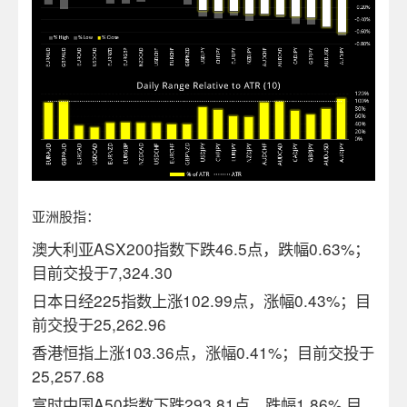
亚洲股指：
澳大利亚ASX200指数下跌46.5
点，
跌幅0.63
%
；
目前交投于
7,324.30
日本日经225指数上涨102.99点，涨幅0.43%；
目
前交投于
25,262.96
香港恒指上涨103.36
点
，涨幅0.41
%
；目前交投于
25,257.68
富时中国A50指数下跌293.81点，跌幅1.86%,
目