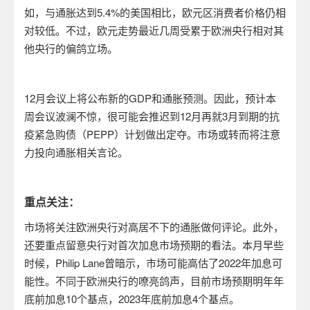
如，与通胀达到5.4%的美国相比，欧元区消费者价格仍相
对较低。不过，欧元走势最近几周受累于欧洲央行相对其
他央行的偏鸽立场。
12
月会议上将公布新的GDP和通胀预测。因此，预计本
周会议波澜不惊，很可能会推迟到12月再就3月到期的抗
疫紧急购债（PEPP）计划做出定夺。市场或转而将注意
力投向通胀相关言论。
重点关注：
市场将关注欧洲央行对高居不下的通胀做何评论。此外，
还要重点留意央行对首次加息市场预期的看法。本月早些
时候，Philip Lane曾暗示，市场可能高估了2022年加息可
能性。不同于欧洲央行的嘹亮鸽声，目前市场预期明年年
底前加息10个基点，2023年底前加息4个基点。