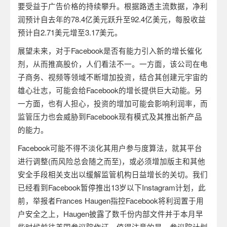
要受益于广告价格的持续攀升。根据路透主流数据，净利
润预计自去年的
78.4
亿美元跃升至
92.4
亿美元，每股收益
预计自
2.71
美元增至
3.17
美元。
展望未来，对于
Facebook
是否有能力引入新的增长催化
剂，从而推高股价，人们看法不一。一方面，该公司在电
子商务、视频等领域不断增加投资，结合其创建元宇宙的
雄心壮志，可能会给
Facebook
的增长提供巨大动能。另
一方面，也有人担心，投资的增加可能会影响利润率，而
监管压力也会威胁到
Facebook
现有模式及其推出新产品
的能力。
Facebook
可能不得不淡化其用户参与度算法，就其平台
进行调整
(
而风险总会随之而至
)
，或必须增加版主和其他
安全手段相关支出以缓解监管机构日益增长的关切。我们
已经看到
Facebook
暂停推出
13
岁以下
Instagram
计划，此
前，举报者
Frances Haugen
指控
Facebook
将利润置于用
户安全之上，
Haugen
披露了数千份内部文件并于本月早
些时候前往美国参议院作证。值得注意的是，参议院计划