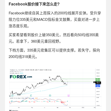
Facebook
?
股价接下来怎么走
Facebook
继续自其上周探入的
200
均线展开反弹。受升穿
阻力位
335
美元和
MACD
指标金叉鼓舞，买盘对进一步上
涨态度乐观。
买家希望看到股价上破
350
美元，然后看向
50
均线
355
美
元。若拿下，
360
美元重回视野。
下档方面，
335
美元密集区可以提供支撑。若失守，探向
200
均线
318
美元。