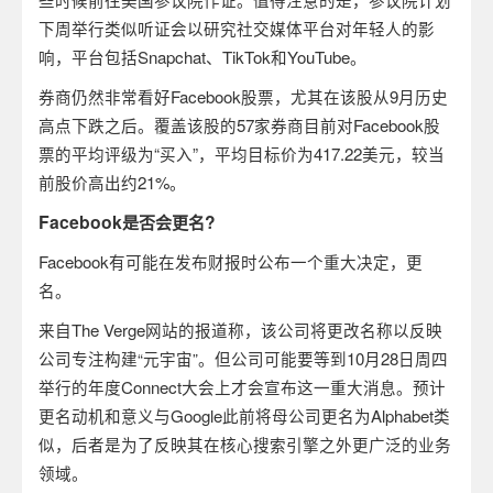
下周举行类似听证会以研究社交媒体平台对年轻人的影
响，平台包括
Snapchat
、
TikTok
和
YouTube
。
券商仍然非常看好
Facebook
股票，尤其在该股从
9
月历史
高点下跌之后。覆盖该股的
57
家券商目前对
Facebook
股
票的平均评级为
“
买入
”
，平均目标价为
417.22
美元，较当
前股价高出约
21%
。
Facebook
?
是否会更名
Facebook
有可能在发布财报时公布一个重大决定，更
名。
来自
The Verge
网站的报道称，该公司将更改名称以反映
公司专注构建“元宇宙”。但公司可能要等到
10
月
28
日周四
举行的年度
Connect
大会上才会宣布这一重大消息。预计
更名动机和意义与
Google
此前将母公司更名为
Alphabet
类
似，后者是为了反映其在核心搜索引擎之外更广泛的业务
领域。