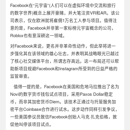
Facebook
在“元宇宙”
(
人们可以在虚拟环境中交流和旅行
的数字世界
)
概念上展开豪赌，并大笔注资
VR
和
AR
。该公
司表示，仅在欧洲就将雇佣
1
万名工人参与项目。值得注
意的是，
Facebook
并非第一家标榜元宇宙概念的公司，
Roblox
也有意深耕这一领域。
对
Facebook
来说，更名并非革命性动作，但此举将进一
步强化其在该领域的雄心壮志，并表明其战略眼光已越过
了核心社交媒体平台，所谓志存高远。这一布局还可以帮
助新项目规避
Facebook
和
Instagram
所受到的日益严格的
监管审查。
值得一提的是，
Facebook
在美国和危地马拉推出了名为
Novi
的数字货币钱包试点项目，采用
Paxos Dollar
稳定
币，而非其加密货币
Diem
。该技术正通过与托管服务加
密平台
Coinbase
合作进行试水。这步动作同样引发争议，
一些美国参议员致信
Facebook
创始人马克
·
扎克伯格，敦
促他叫停该项目试点。