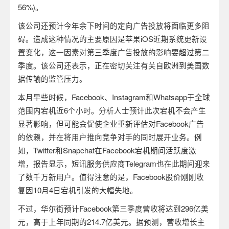
56%)
。
该公司还预计今年余下时间的定向广告投放将面临更多阻
碍。造成这种情况的主要原因是苹果
iOS
近期系统更新设
置变化，这一因素对第三季度广告投放的影响要超过第二
季度。该公司还表示，正在密切关注有关自欧洲到美国数
据传输的监管压力。
本月早些时候，
Facebook
、
Instagram
和
Whatsapp
于全球
范围内宕机近
6
个小时。分析人士预计此次宕机不会产生
显著影响，但可能会促使企业重新评估对
Facebook
广告
的依赖，并在将用户推向竞争对手的同时展开业务。例
如，
Twitter
和
Snapchat
在
Facebook
宕机期间活跃度激
增，报告显示，短讯服务供应商
Telegram
也在此期间迎来
了数千万新用户。值得注意的是，
Facebook
股价刚刚收
复因
10
月
4
日宕机引发的大幅失地。
不过，华尔街预计
Facebook
第三季度营收将达到
296
亿美
元，高于上年同期的
214.7
亿美元。据预测，营收增长主