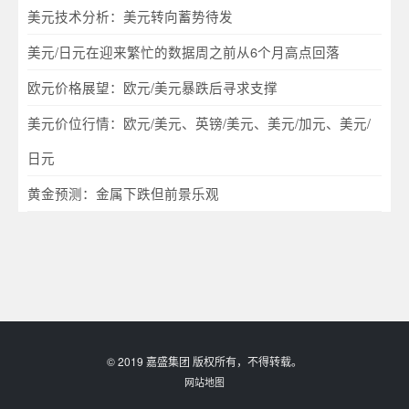
美元技术分析：美元转向蓄势待发
美元/日元在迎来繁忙的数据周之前从6个月高点回落
欧元价格展望：欧元/美元暴跌后寻求支撑
美元价位行情：欧元/美元、英镑/美元、美元/加元、美元/
日元
黄金预测：金属下跌但前景乐观
© 2019 嘉盛集团 版权所有，不得转载。
网站地图