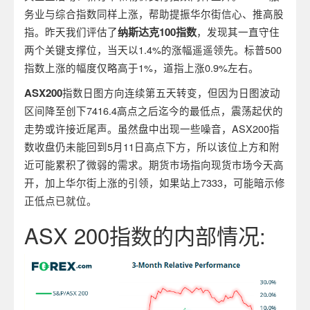
务业与综合指数同样上涨，帮助提振华尔街信心、推高股
指。昨天我们评估了
纳斯达克
100
指数
，发现其一直守住
两个关键支撑位，当天以1.4%的涨幅遥遥领先。标普500
指数上涨的幅度仅略高于1%，道指上涨0.9%左右。
ASX200
指数日图方向连续第五天转变，但因为日图波动
区间降至创下7416.4高点之后迄今的最低点，震荡起伏的
走势或许接近尾声。虽然盘中出现一些噪音，ASX200指
数收盘仍未能回到5月11日高点下方，所以该位上方和附
近可能累积了微弱的需求。期货市场指向现货市场今天高
开，加上华尔街上涨的引领，如果站上7333，可能暗示修
正低点已就位。
ASX 200
指数的内部情况
: