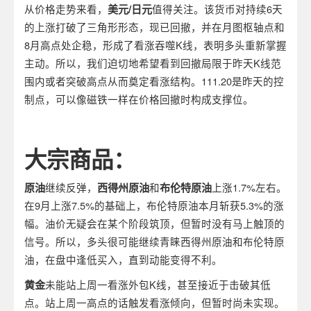
从价格走势来看，
美元
/
日元
值得关注。该货币对持续6天
的上涨打破了三角形形态，现已回撤，并在月图枢轴点和
8月高点处企稳，形成了看涨吞噬K线，表明多头重新掌握
主动。所以，我们迫切地希望看到回撤局限于昨天K线范
围内或者突破高点从而奠定看涨结构。111.20是昨天的控
制点，可以像磁铁一样在价格回撤时构成支撑位。
大宗商品：
原油
继续反弹，
西得州原油
和
布伦特原油
上涨1.7%左右。
在9月上涨7.5%的基础上，布伦特原油本月斩获5.3%的涨
幅。油价无疑会在某个阶段筑顶，但暂时没有马上触顶的
信号。所以，多头很可能继续青睐西得州原油和布伦特原
油，在盘中逢低买入，直到动能变得不利。
黄金
未能站上周一看涨外包K线，甚至接近于击破其低
点。站上周一高点的话触发看涨倾向，但暂时尚未实现。