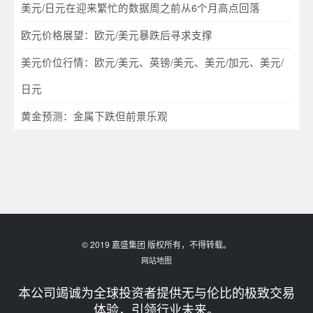
美元/日元在迎来繁忙的数据周之前从6个月高点回落
欧元价格展望：欧元/美元暴跌后寻求支撑
美元价位行情：欧元/美元、英镑/美元、美元/加元、美元/
日元
黄金预测：金属下跌但前景乐观
© 2019 嘉盛集团 版权所有，不得转载。
网站地图
本公司竭诚为全球投资者提供无与伦比的极致交易
体验，引领行业未来。