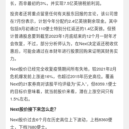
长，而非最初的3%，并实现7.5亿英镑税前利润。
投资者还将重点留意任何有关股东回报的言论，该公司曾
在7月份表示，计划今年分配约2.4亿英镑剩余现金。其中
包括9月初通过110便士特别分红返还的1.4亿英镑。但预
计普通股息要到截至2023年1月底结束的12个月一财年才
会恢复，不过，部分分析师认为，在Next决定返还税收优
惠后，可能会通过在本财年进行股票回购来证明其财务实
力。
Next股价已经完全收复疫情期间所有失地，较2021年2月
危机爆发前上涨逾16%，也超过2015年历史高位。覆盖
Next的21家券商对该股平均评级为“买入”，但8359.1便士
的目标价意味着，就当前股价来看，潜在上涨空间只有
1.5%左右。
Next
股价接下来怎么走？
Next股价过去6个月在历史高位上下波动，上档8360便
士，下档7680便士。