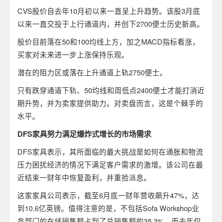
CVS股价自去年10月初以来一直呈上升趋势。该股3月底
以来一直交投于上行通道内，并创下2700便士历史新高。
股价目前落在50和100均线上方，加之MACD指标看涨，
买家对未来进一步上涨保持乐观。
潜在的阻力区或落在上升通道上轨2750便士。
只有跌穿通道下轨、50均线和周低点2400便士才能打消近
期升势，并为卖家提供助力。对卖盘而言，这是个棘手的
水平。
DFS家具努力满足爆炸式增长的市场需求
DFS家具表示，其所面临的最大挑战是如何在通胀和物流
压力困扰经济的情况下满足客户需求的激增。该公司在最
近结束一财年中恢复盈利，并重拾派息。
这家家具公司表示，截至6月底一财年营收飙升47%，达
到10.6亿英镑。值得注意的是，不包括Sofa Workshop业
务部门的在线销售额占到了总销售额的35.3%，而去年仅