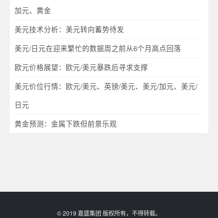
加元、黄金
美元技术分析：美元转向蓄势待发
美元/日元在迎来繁忙的数据周之前从6个月高点回落
欧元价格展望：欧元/美元暴跌后寻求支撑
美元价位行情：欧元/美元、英镑/美元、美元/加元、美元/
日元
黄金预测：金属下跌但前景乐观
© 2019 嘉盛集团 版权所有，不得转载。