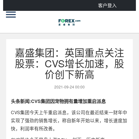
客户登入
嘉盛集团：英国重点关注
股票：CVS增长加速，股
价创下新高
2021-09-24 00:00
头条新闻:CVS集团因宠物拥有量增加重启派息
CVS集团今天上午重启派息，该公司在最近结束一财年中
实现了强劲的销售增长，称自新年开始以来，增长速度加
快，利润率有所改善。