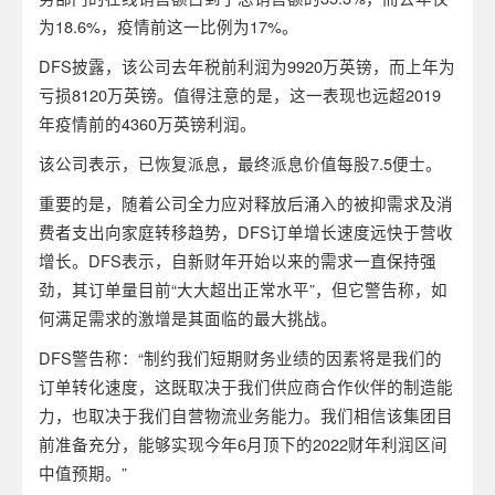
为18.6%，疫情前这一比例为17%。
DFS披露，该公司去年税前利润为9920万英镑，而上年为
亏损8120万英镑。值得注意的是，这一表现也远超2019
年疫情前的4360万英镑利润。
该公司表示，已恢复派息，最终派息价值每股7.5便士。
重要的是，随着公司全力应对释放后涌入的被抑需求及消
费者支出向家庭转移趋势，DFS订单增长速度远快于营收
增长。DFS表示，自新财年开始以来的需求一直保持强
劲，其订单量目前“大大超出正常水平”，但它警告称，如
何满足需求的激增是其面临的最大挑战。
DFS警告称：“制约我们短期财务业绩的因素将是我们的
订单转化速度，这既取决于我们供应商合作伙伴的制造能
力，也取决于我们自营物流业务能力。我们相信该集团目
前准备充分，能够实现今年6月顶下的2022财年利润区间
中值预期。”