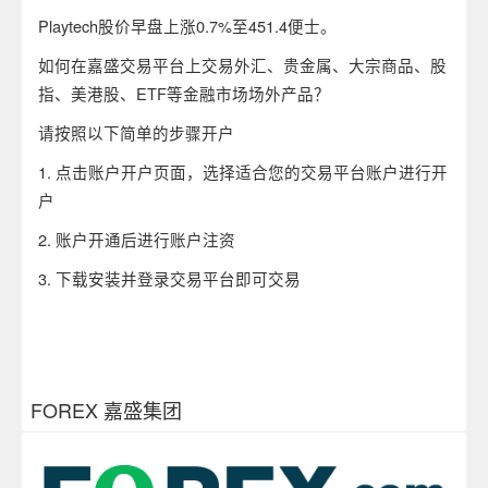
Playtech股价早盘上涨0.7%至451.4便士。
如何在嘉盛交易平台上交易外汇、贵金属、大宗商品、股
指、美港股、ETF等金融市场场外产品？
请按照以下简单的步骤开户
1. 点击账户开户页面，选择适合您的交易平台账户进行开
户
2. 账户开通后进行账户注资
3. 下载安装并登录交易平台即可交易
FOREX 嘉盛集团