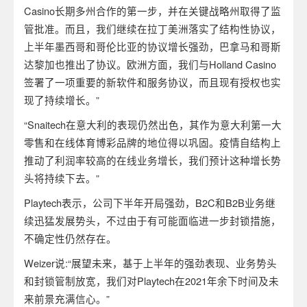
Casino长期多州合作的第一步，并在关键战略州取得了监
管批准。而且，我们继续在拉丁美洲落实了结构性协议，
上半年墨西哥和哥伦比亚的协议增长强劲，巴拿马和哥斯
达黎加也推出了协议。欧洲方面，我们与Holland Casino
签署了一项重要的新软件和服务协议，而且现有授权也实
现了持续增长。”
“Snaitech在意大利的表现仍然出色，其作为意大利第一大
零售和在线体育博彩品牌的地位得以巩固。疫情自结构上
推动了利润率较高的在线业务增长，我们预计这种增长势
头将持续下去。”
Playtech表示，公司下半年开局强劲，B2C和B2B业务继
续迅猛发展势头，不过由于有可能面临进一步封锁措施，
不确定性仍然存在。
Weizer说:“展望未来，基于上半年的强劲表现、业务势头
和封锁管制放宽，我们对Playtech在2021年余下时间及未
来前景充满信心。”