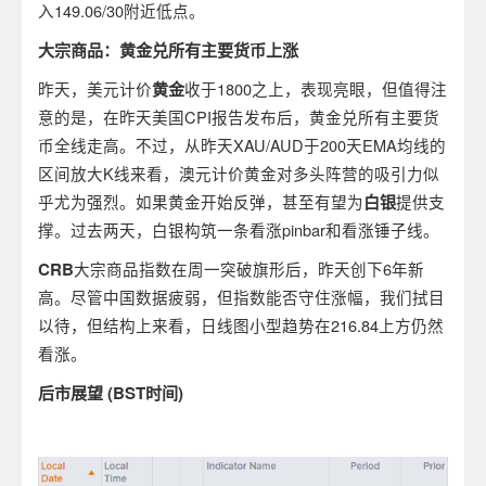
入149.06/30附近低点。
大宗商品：黄金兑所有主要货币上涨
昨天，美元计价
黄金
收于1800之上，表现亮眼，但值得注
意的是，在昨天美国CPI报告发布后，黄金兑所有主要货
币全线走高。不过，从昨天XAU/AUD于200天EMA均线的
区间放大K线来看，澳元计价黄金对多头阵营的吸引力似
乎尤为强烈。如果黄金开始反弹，甚至有望为
白银
提供支
撑。过去两天，白银构筑一条看涨pinbar和看涨锤子线。
CRB
大宗商品指数在周一突破旗形后，昨天创下6年新
高。尽管中国数据疲弱，但指数能否守住涨幅，我们拭目
以待，但结构上来看，日线图小型趋势在216.84上方仍然
看涨。
后市展望
(BST
时间
)