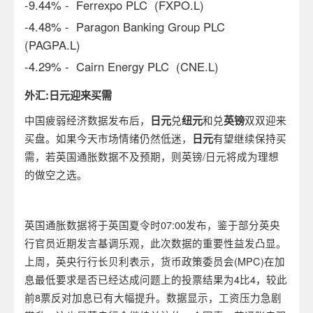
-9.44% - Ferrexpo PLC (FXPO.L)
-4.48% - Paragon Banking Group PLC
(PAGPA.L)
-4.29% - Cairn Energy PLC (CNE.L)
外汇
:
日元迎来买需
中国疲弱经济数据发布后，
日元
兑
纽元
和兑
英镑
双双迎来
买盘。如果今天市场情绪仍然低迷，
日元
有望继续保持买
需，若英国通胀数据不及预期，则英镑/日元将成为理想
的做空之选。
英国通胀数据将于英国夏令时07:00发布，鉴于部分英央
行官员近期发言基调乐观，此次数据的重要性益发凸显。
上周，英央行行长贝利表示，货币政策委员会(MPC)在加
息最低要求是否已经达成问题上的投票结果为4比4，较此
前8票反对加息已有大幅提升。数据显示，工资压力急剧