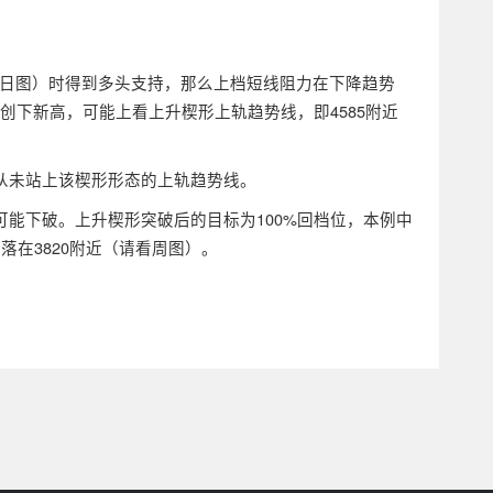
日图）时得到多头支持，那么上档短线阻力在下降趋势
如果创下新高，可能上看上升楔形上轨趋势线，即4585附近
上从未站上该楔形形态的上轨趋势线。
可能下破。上升楔形突破后的目标为100%回档位，本例中
落在3820附近（请看周图）。