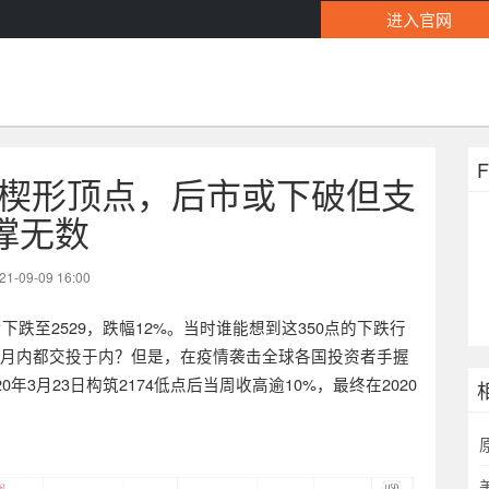
进入官网
升楔形顶点，后市或下破但支
撑无数
21-09-09 16:00
暴力下跌至2529，跌幅12%。当时谁能想到这350点的下跌行
个月内都交投于内？但是，在疫情袭击全球各国投资者手握
年3月23日构筑2174低点后当周收高逾10%，最终在2020