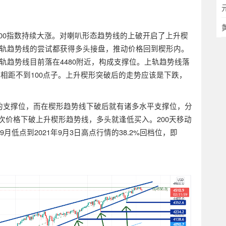
标普500指数持续大涨。对喇叭形态趋势线的上破开启了上升楔
轨趋势线的尝试都获得多头接盘，推动价格回到楔形内。
轨趋势线目前落在4480附近，构成支撑位。上轨趋势线落
者相距不到100点子。上升楔形突破后的走势应该是下跌，
数的支撑位，而在楔形趋势线下破后就有诸多水平支撑位，分
要忘了，每次价格下破上升楔形趋势线，多头就逢低买入。200天移动
9月低点到2021年9月3日高点行情的38.2%回档位，即