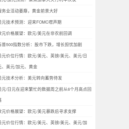
服务业活动萎靡，黄金前景大好
美元技术预测：迎来FOMC噤声期
欧元价格展望：欧元/美元在非农前回调
标普500指数分析：股市下跌，增长担忧加剧
美元价位行情：欧元/美元、英镑/美元、美元/日
元、美元/加元、黄金
美元技术分析：美元转向蓄势待发
美元/日元在迎来繁忙的数据周之前从6个月高点回
落
欧元价格展望：欧元/美元暴跌后寻求支撑
美元价位行情：欧元/美元、英镑/美元、美元/加