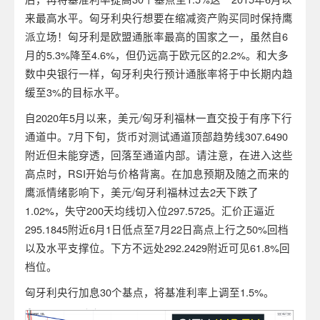
来最高水平。匈牙利央行想要在缩减资产购买同时保持鹰
派立场！匈牙利是欧盟通胀率最高的国家之一，虽然自6
月的5.3%降至4.6%，但仍远高于欧元区的2.2%。和大多
数中央银行一样，匈牙利央行预计通胀率将于中长期内趋
缓至3%的目标水平。
自2020年5月以来，美元/匈牙利福林一直交投于有序下行
通道中。7月下旬，货币对测试通道顶部趋势线307.6490
附近但未能穿透，回落至通道内部。请注意，在进入这些
高点时，RSI开始与价格背离。在加息预期及随之而来的
鹰派情绪影响下，美元/匈牙利福林过去2天下跌了
1.02%，失守200天均线切入位297.5725。汇价正逼近
295.1845附近6月1日低点至7月22日高点上行之50%回档
以及水平支撑位。下方不远处292.2429附近可见61.8%回
档位。
匈牙利央行加息30个基点，将基准利率上调至1.5%。