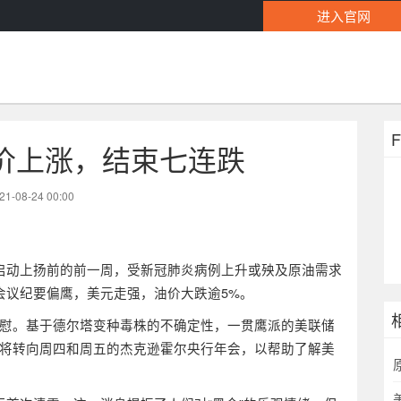
进入官网
价上涨，结束七连跌
21-08-24 00:00
启动上扬前的前一周，受新冠肺炎病例上升或殃及原油需求
)会议纪要偏鹰，美元走强，油价大跌逾5%。
慰。基于德尔塔变种毒株的不确定性，一贯鹰派的美联储
意力将转向周四和周五的杰克逊霍尔央行年会，以帮助了解美