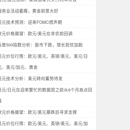
服务业活动萎靡，黄金前景大好
美元技术预测：迎来FOMC噤声期
欧元价格展望：欧元/美元在非农前回调
标普500指数分析：股市下跌，增长担忧加剧
美元价位行情：欧元/美元、英镑/美元、美元/日
元、美元/加元、黄金
美元技术分析：美元转向蓄势待发
美元/日元在迎来繁忙的数据周之前从6个月高点回
落
欧元价格展望：欧元/美元暴跌后寻求支撑
美元价位行情：欧元/美元、英镑/美元、美元/加