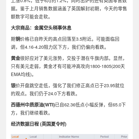
上涨0.8%，低于6月的1.2%，同时出炉的还有英国零售数
据。鉴于上月销售数据涵盖了英国解封初期，今天的零售
额数字可能会走软。
大宗商品：金属空头稍事休息
期
铜
价格已自昨天的高点回落至3.5附近。可能面临回
调，但4.16-4.20阻力区下方，我们仍偏向看跌。
黄金
很好应对了美元涨势，交投于潜在牛旗内部。显然，
只有美元走弱，黄金才有可能冲高攻向1800-1805(200天
EMA均线)。
银
价开盘跳空走低，强化了我们修正高点已于23.95就位
的观点。我们仍于24.0下方看跌。
西德州中质原油
(WTI)
已自62.36低点小幅反弹，但65.0下
方，我们继续看跌。
经济数据日程
(
英国夏令时
)