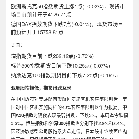
欧洲斯托克50指数期货上涨1点(+0.02%)，现货市
场目前预计开于4125.71点
德国DAX指数期货下跌7点(-0.04%)，现货市场目
前预计开于15758.81点
美国：
道指期货目前下跌282.12点(-0.79%)
标普500指数期货目前下跌10.25点(-0.07%)
纳斯达克100指数期货目前下跌7.25点(-0.16%)
亚洲股指推低，期货涨跌互现
在中国政府对美联航四架航班实施客机客座率限制后，美
国对中国客机实施同样的40%客座率限制以作为报复。
中
国
A50
指数
为隔夜表现最弱指数，下跌3%，本周迄今跌幅
5.5%。
恒生指数
和
沪深
300
指数
也分别下挫2.9%和2.4%。
因经济敏感型公司股拖累大盘走低，日本股市继续面临抛