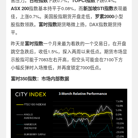
售压力。
日经指数
下跌0.7%，
TOPCI
指数
下跌0.4%。
ASX 200
指数基本持平于0.08%，而
新加坡
STI
指数
表现最
佳，上涨0.7%。美国股指期货开盘走低，
罗素
2000
小型
股指数领跌。
富时指数
期货略微上扬，DAX指数期货持
平。
昨天是
富时指数
一个月来最为看跌的一个交易日，在开盘
跳空急跌后，收低1.5%，探入两周以来低点。期货市场显
示股指可能于7083左右开高，但空头可能会在7100下方
小幅反弹时入场推低，并再度锁定7000低点。
富时
350
指数：市场内部数据