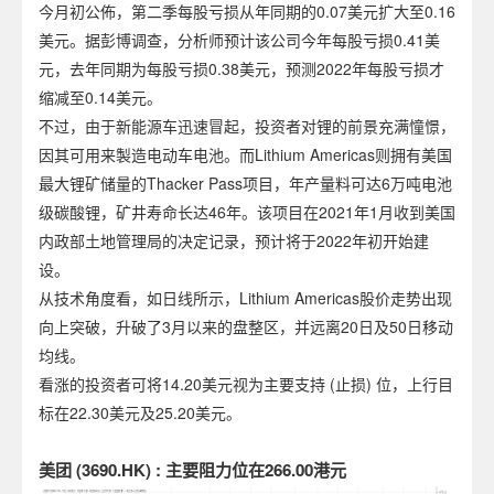
今月初公佈，第二季每股亏损从年同期的0.07美元扩大至0.16
美元。据彭博调查，分析师预计该公司今年每股亏损0.41美
元，去年同期为每股亏损0.38美元，预测2022年每股亏损才
缩减至0.14美元。
不过，由于新能源车迅速冒起，投资者对锂的前景充满憧憬，
因其可用来製造电动车电池。而Lithium Americas则拥有美国
最大锂矿储量的Thacker Pass项目，年产量料可达6万吨电池
级碳酸锂，矿井寿命长达46年。该项目在2021年1月收到美国
内政部土地管理局的决定记录，预计将于2022年初开始建
设。
从技术角度看，如日线所示，Lithium Americas股价走势出现
向上突破，升破了3月以来的盘整区，并远离20日及50日移动
均线。
看涨的投资者可将14.20美元视为主要支持 (止损) 位，上行目
标在22.30美元及25.20美元。
美团 (3690.HK) : 主要阻力位在266.00港元