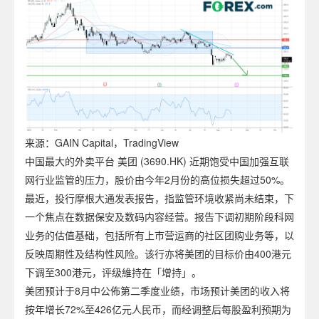
来源：GAIN Capital，TradingView
中国最大的外卖平台 美团 (3690.HK) 近期饱受中国加强互联
网行业监管的压力，股价由今年2月份的高位损失超过50%。
最近，投行摩根大通发表报告，指监管环境收紧尚未结束，下
一个焦点在数据保安及数码内容经营。报告下调初期阶段科网
业务的估值基础，包括所有上市营运商的社区团购业务等，以
反映周期性及结构性风险。该行亦将美团的目标价由400港元
下调至300港元，评级維持在「增持」。
美团预计于8月中公佈第二季度业绩，市场预计美团的收入将
按年增长72%至426亿元人民币，而经调整后每股盈利预期为