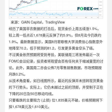
来源：GAIN Capital，TradingView
经历了美国非农数据的打击后，现货金价上周五续涨1.5%，
较上周一低点近1,678美元反弹了约5.9%，但8月迄今仍跌约
1.9%。最新数据显示，美国8月密歇根大学消费信心指数意外
地降至70.2，低于预测的81.2，引发更多黄金空头了结。
不过黄金依然预期将受到考验，美联储周三将发佈最近一次
FOMC会议纪录，投资者将观望会否有任何关于缩减量宽的讨
论。此外，美国周二亦会公佈7月零售销售数据，市场预期按
月跌0.2%。
从技术角度看，如日线图所示，最近的反弹并未扭转现货黄金
的下行势头。实际上，它仍未越过之前的顶部，并受制于正在
下降的20日及50日移动均线。
只要看跌的主要阻力 (止损) 位1,835美元不破，价格预期将下
探1,678美元及1,610美元。