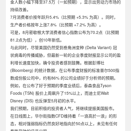
金人数小幅下降至37.5万（一如预期），显示出劳动力市场的
持续改善。
7月消费者价按年跃升5.4%（比预期 +5.3% 为高）。同时，
生产者价格按年上涨7.8%（比预期 +7.2% 为高）。
可是，8月密歇根大学消费者信心指数公布为70.2点（比预期
81.2点为低），创10年新低。
与此同时，尽管美国仍然受到叁角洲变种 (Delta Variant) 冠
状病毒的传播威胁，但最新一轮的企业季度财报显示公司的盈
利增长速度加快，确令投资者感到鼓舞。根据彭博社
(Bloomberg) 的统计数据，在公布季度财报的标准普尔500指
数成份股公司中，约有86% 的公司业绩好于分析师的预期。
例如，在公布了好于预期的季度业绩后，泰森食品Tyson
Foods (TSN) 股价上周飙升了15%以上，而迪士尼Walt
Disney (DIS) 也反弹至5月初的水平。
我们预期，目前积极的投资者人气，将继续提振美国股市。
在日线图上，华尔街指数CFD维持着「一浪高於一浪」的形
态，相对强弱指标仍然良好地指向於50点以上，未见有任何
看跌背驰的讯号出现。