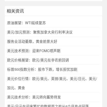
相关资讯
原油展望：WTI延续复苏
美元/加元预测：聚焦加拿大央行利率决议
服务业活动萎靡，黄金前景大好
美元技术预测：迎来FOMC噤声期
欧元价格展望：欧元/美元在非农前回调
标普500指数分析：股市下跌，增长担忧加剧
美元价位行情：欧元/美元、英镑/美元、美元/日元、美元/
加元、黄金
美元技术分析：美元转向蓄势待发
美元/日元在迎来繁忙的数据周之前从6个月高点回落