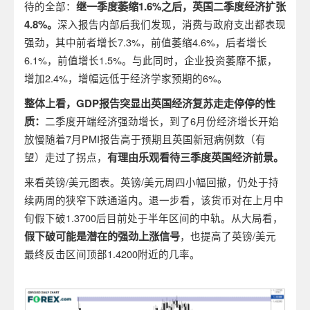
待的全部：
继一季度萎缩
1.6%之后，英国二季度经济扩张
4.8%。
深入报告内部后我们发现，消费与政府支出都表现
强劲，其中前者增长7.3%，前值萎缩4.6%，后者增长
6.1%，前值增长1.5%。与此同时，企业投资萎靡不振，
增加2.4%，增幅远低于经济学家预期的6%。
整体上看，
GDP
报告突显出英国经济复苏走走停停的性
质：
二季度开端经济强劲增长，到了6月份经济增长开始
放慢随着7月PMI报告高于预期且英国新冠病例数（有
望）走过了拐点，
有理由乐观看待三季度英国经济前景。
来看英镑/美元图表。英镑/美元周四小幅回撤，仍处于持
续两周的狭窄下跌通道内。退一步看，该货币对在上月中
旬假下破1.3700后目前处于半年区间的中轨。从大局看，
假下破可能是潜在的强劲上涨信号
，也提高了英镑/美元
最终反击区间顶部1.4200附近的几率。